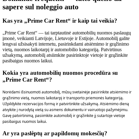
sapere sul noleggio auto
Kas yra „Prime Car Rent“ ir kaip tai veikia?
„Prime Car Rent“ — tai tarptautinė automobilių nuomos paslaugų
įmonė, veikianti Latvijoje, Lietuvoje ir Estijoje. Automobilį galite
lengvai užsisakyti internetu, pasirinkdami atsiėmimo ir grąžinimo
vietą, nuomos laikotarpį ir automobilio kategoriją. Patvirtinus
užsakymą, automobilį atsiimkite pasirinktoje vietoje ir grąžinkite
pasibaigus nuomos laikui.
Kokia yra automobilių nuomos procedūra su
„Prime Car Rent“?
Norėdami išsinuomoti automobilį, mūsų svetainėje pasirinkite atsiėmimo ir
grąžinimo vietą, nuomos laikotarpį ir transporto priemonės kategoriją.
Užpildykite rezervacijos formą ir patvirtinkite užsakymą. Atsiėmimo dieną
atvykite į nurodytą vietą su asmens dokumentu ir vairuotojo pažymėjimu.
Gavę patvirtinimą, pasiimkite automobilį ir grąžinkite jį sutartoje vietoje
pasibaigus nuomos laikui.
Ar yra paslėptų ar papildomų mokesčių?