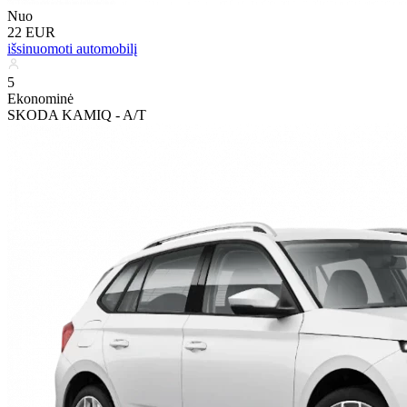
Nuo
22 EUR
išsinuomoti automobilį
5
Ekonominė
SKODA KAMIQ - A/T