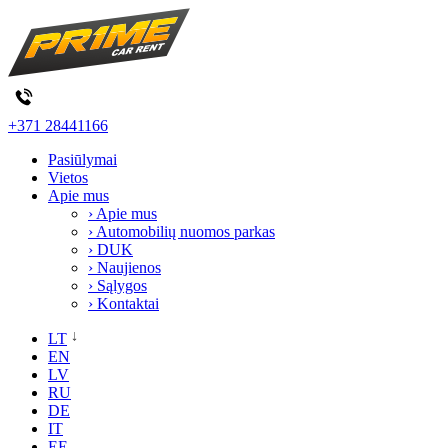
+371 28441166
Pasiūlymai
Vietos
Apie mus
› Apie mus
› Automobilių nuomos parkas
› DUK
› Naujienos
› Sąlygos
› Kontaktai
LT
EN
LV
RU
DE
IT
EE