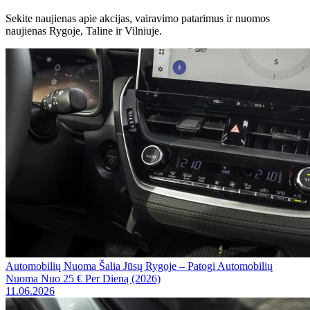
Sekite naujienas apie akcijas, vairavimo patarimus ir nuomos
naujienas Rygoje, Taline ir Vilniuje.
Automobilių Nuoma Šalia Jūsų Rygoje – Patogi Automobilių
Nuoma Nuo 25 € Per Dieną (2026)
11.06.2026