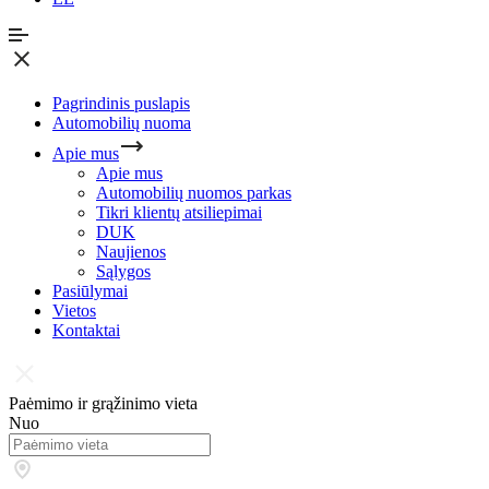
Pagrindinis puslapis
Automobilių nuoma
Apie mus
Apie mus
Automobilių nuomos parkas
Tikri klientų atsiliepimai
DUK
Naujienos
Sąlygos
Pasiūlymai
Vietos
Kontaktai
Paėmimo ir grąžinimo vieta
Nuo