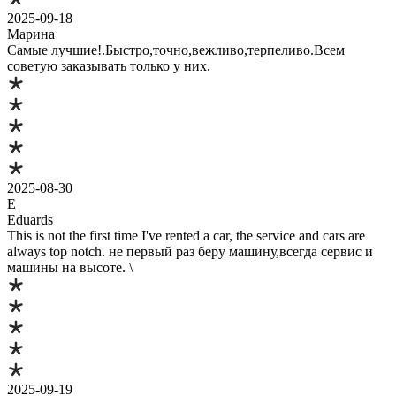
2025-09-18
Марина
Самые лучшие!.Быстро,точно,вежливо,терпеливо.Всем
советую заказывать только у них.
2025-08-30
E
Eduards
This is not the first time I've rented a car, the service and cars are
always top notch. не первый раз беру машину,всегда сервис и
машины на высоте. \
2025-09-19