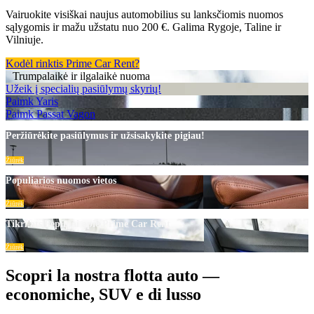
Vairuokite visiškai naujus automobilius su lanksčiomis nuomos
sąlygomis ir mažu užstatu nuo 200 €. Galima Rygoje, Taline ir
Vilniuje.
Kodėl rinktis Prime Car Rent?
Trumpalaikė ir ilgalaikė nuoma
Užeik į specialių pasiūlymų skyrių!
Paimk Yaris
Paimk Passat Vagon
Peržiūrėkite pasiūlymus ir užsisakykite pigiau!
Žiūrėk
Populiarios nuomos vietos
Žiūrėk
Tikri atsiliepimai apie Prime Car Rent
Žiūrėk
Scopri la nostra flotta auto —
economiche, SUV e di lusso