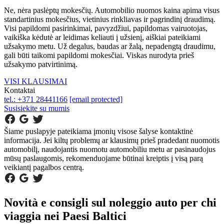
Ne, nėra paslėptų mokesčių. Automobilio nuomos kaina apima visus
standartinius mokesčius, vietinius rinkliavas ir pagrindinį draudimą.
Visi papildomi pasirinkimai, pavyzdžiui, papildomas vairuotojas,
vaikiška kėdutė ar leidimas keliauti į užsienį, aiškiai pateikiami
užsakymo metu. Už degalus, baudas ar žalą, nepadengtą draudimu,
gali būti taikomi papildomi mokesčiai. Viskas nurodyta prieš
užsakymo patvirtinimą.
VISI KLAUSIMAI
Kontaktai
tel.: +371 28441166
[email protected]
Susisiekite su mumis
Šiame puslapyje pateikiama įmonių visose šalyse kontaktinė
informacija. Jei kiltų problemų ar klausimų prieš pradedant nuomotis
automobilį, naudojantis nuomotu automobiliu metu ar pasinaudojus
mūsų paslaugomis, rekomenduojame būtinai kreiptis į visą parą
veikiantį pagalbos centrą.
Novità e consigli sul noleggio auto per chi
viaggia nei Paesi Baltici