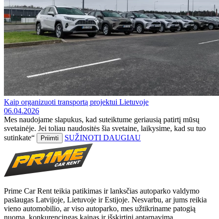
Kaip organizuoti transportą projektui Lietuvoje
06.04.2026
Mes naudojame slapukus, kad suteiktume geriausią patirtį mūsų
svetainėje. Jei toliau naudositės šia svetaine, laikysime, kad su tuo
sutinkate“
SUŽINOTI DAUGIAU
Priimti
Prime Car Rent teikia patikimas ir lanksčias autoparko valdymo
paslaugas Latvijoje, Lietuvoje ir Estijoje. Nesvarbu, ar jums reikia
vieno automobilio, ar viso autoparko, mes užtikriname patogią
nuomą, konkurencingas kainas ir išskirtinį aptarnavimą.