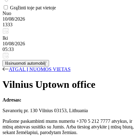
Grąžinti toje pat vietoje
Nuo
10/08/2026
1333
Iki
10/08/2026
05:33
Išsinuomoti automobilį‘
ATGAL Į NUOMOS VIETAS
Vilnius Uptown officе
Adresas:
Savanorių pr. 130 Vilnius 03153, Lithuania
Prašome paskambinti mums numeriu +370 5 212 7777 atvykus, ir
mūsų atstovas susitiks su Jumis. Arba tiesiog atvykite į mūsų biurą,
sekant žemėlapiui, parodytam žemiau.