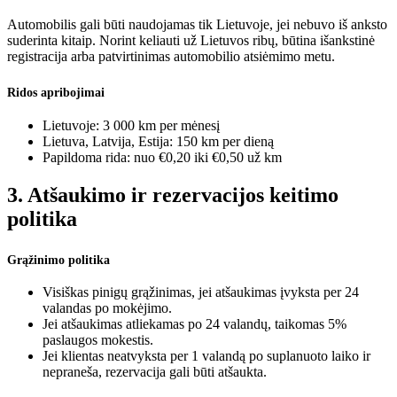
Automobilis gali būti naudojamas tik Lietuvoje, jei nebuvo iš anksto
suderinta kitaip. Norint keliauti už Lietuvos ribų, būtina išankstinė
registracija arba patvirtinimas automobilio atsiėmimo metu.
Ridos apribojimai
Lietuvoje: 3 000 km per mėnesį
Lietuva, Latvija, Estija: 150 km per dieną
Papildoma rida: nuo €0,20 iki €0,50 už km
3. Atšaukimo ir rezervacijos keitimo
politika
Grąžinimo politika
Visiškas pinigų grąžinimas, jei atšaukimas įvyksta per 24
valandas po mokėjimo.
Jei atšaukimas atliekamas po 24 valandų, taikomas 5%
paslaugos mokestis.
Jei klientas neatvyksta per 1 valandą po suplanuoto laiko ir
nepraneša, rezervacija gali būti atšaukta.