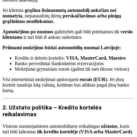
Jei klientas
grąžina išsinuomotą automobilį anksčiau nei
numatyta
, nepanaudotų dienų
perskaičiavimas arba pinigų
grąžinimas neatliekamas
.
Apmokėjimo po nuomos
galimybės gali būti prieinamos tik
verslo
klientams
ir turi būti iš anksto suderintos.
Priimami mokėjimo būdai automobilių nuomai Latvijoje:
Kredito ir debeto kortelės:
VISA, MasterCard, Maestro
Banko pervedimai išankstinėms rezervacijoms
Mokėjimai grynaisiais eurais (galimi tik tam tikrose vietose)
Visi internetiniai mokėjimai apdorojami
eurais (EUR)
. Jei jūsų
kortelė naudoja kitą valiutą, keitimas bus atliktas pagal jūsų banko
kursą.
2. Užstato politika – Kredito kortelės
reikalavimas
Visiems nuomojamiems automobiliams reikalingas
užstatas
, kuris
turi būti laikomas
tik kredito kortelėje (VISA arba MasterCard)
.