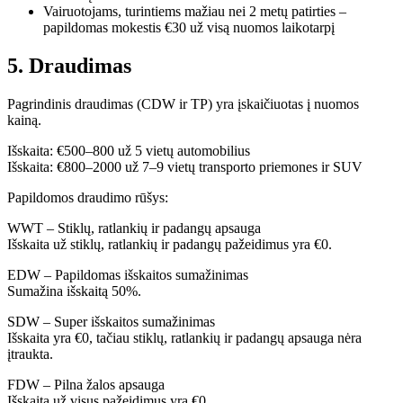
Vairuotojams, turintiems mažiau nei 2 metų patirties –
papildomas mokestis €30 už visą nuomos laikotarpį
5. Draudimas
Pagrindinis draudimas (CDW ir TP) yra įskaičiuotas į nuomos
kainą.
Išskaita: €500–800 už 5 vietų automobilius
Išskaita: €800–2000 už 7–9 vietų transporto priemones ir SUV
Papildomos draudimo rūšys:
WWT – Stiklų, ratlankių ir padangų apsauga
Išskaita už stiklų, ratlankių ir padangų pažeidimus yra €0.
EDW – Papildomas išskaitos sumažinimas
Sumažina išskaitą 50%.
SDW – Super išskaitos sumažinimas
Išskaita yra €0, tačiau stiklų, ratlankių ir padangų apsauga nėra
įtraukta.
FDW – Pilna žalos apsauga
Išskaita už visus pažeidimus yra €0.