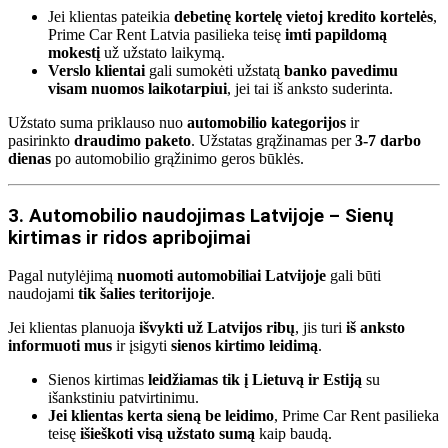
Jei klientas pateikia
debetinę kortelę vietoj kredito kortelės
,
Prime Car Rent Latvia pasilieka teisę
imti papildomą
mokestį
už užstato laikymą.
Verslo klientai
gali sumokėti užstatą
banko pavedimu
visam nuomos laikotarpiui
, jei tai iš anksto suderinta.
Užstato suma priklauso nuo
automobilio kategorijos
ir
pasirinkto
draudimo paketo
. Užstatas grąžinamas per
3-7 darbo
dienas
po automobilio grąžinimo geros būklės.
3. Automobilio naudojimas Latvijoje – Sienų
kirtimas ir ridos apribojimai
Pagal nutylėjimą
nuomoti automobiliai Latvijoje
gali būti
naudojami
tik šalies teritorijoje
.
Jei klientas planuoja
išvykti už Latvijos ribų
, jis turi
iš anksto
informuoti mus
ir įsigyti
sienos kirtimo leidimą
.
Sienos kirtimas
leidžiamas tik į Lietuvą ir Estiją
su
išankstiniu patvirtinimu.
Jei klientas kerta sieną be leidimo
, Prime Car Rent pasilieka
teisę
išieškoti visą užstato sumą
kaip baudą.