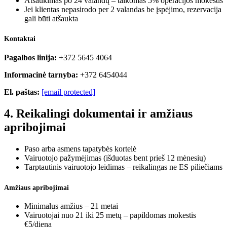
Atšaukimas po 24 valandų – taikomas 5% operacijos mokestis
Jei klientas nepasirodo per 2 valandas be įspėjimo, rezervacija
gali būti atšaukta
Kontaktai
Pagalbos linija:
+372 5645 4064
Informacinė tarnyba:
+372 6454044
El. paštas:
[email protected]
4. Reikalingi dokumentai ir amžiaus
apribojimai
Paso arba asmens tapatybės kortelė
Vairuotojo pažymėjimas (išduotas bent prieš 12 mėnesių)
Tarptautinis vairuotojo leidimas – reikalingas ne ES piliečiams
Amžiaus apribojimai
Minimalus amžius – 21 metai
Vairuotojai nuo 21 iki 25 metų – papildomas mokestis
€5/dieną