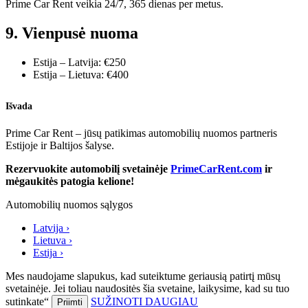
Prime Car Rent veikia 24/7, 365 dienas per metus.
9. Vienpusė nuoma
Estija – Latvija: €250
Estija – Lietuva: €400
Išvada
Prime Car Rent – jūsų patikimas automobilių nuomos partneris
Estijoje ir Baltijos šalyse.
Rezervuokite automobilį svetainėje
PrimeCarRent.com
ir
mėgaukitės patogia kelione!
Automobilių nuomos sąlygos
Latvija ›
Lietuva ›
Estija ›
Mes naudojame slapukus, kad suteiktume geriausią patirtį mūsų
svetainėje. Jei toliau naudositės šia svetaine, laikysime, kad su tuo
sutinkate“
SUŽINOTI DAUGIAU
Priimti