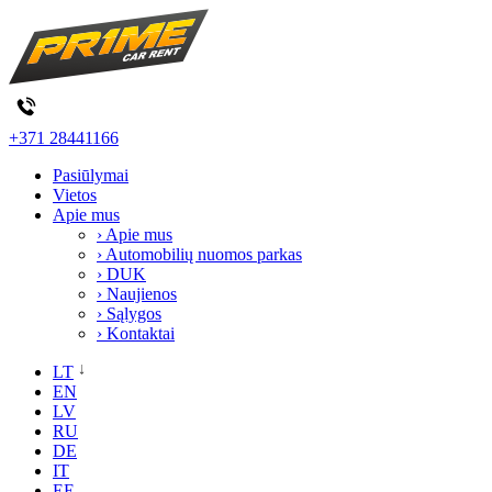
+371 28441166
Pasiūlymai
Vietos
Apie mus
› Apie mus
› Automobilių nuomos parkas
› DUK
› Naujienos
› Sąlygos
› Kontaktai
LT
EN
LV
RU
DE
IT
EE