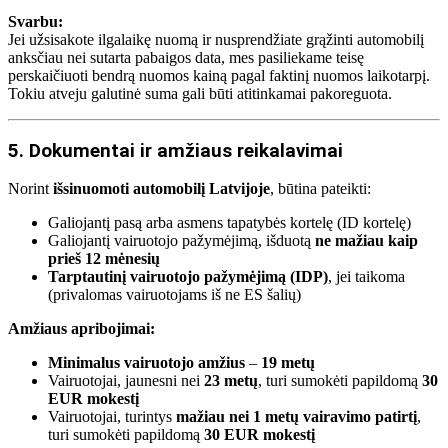
Svarbu:
Jei užsisakote ilgalaikę nuomą ir nusprendžiate grąžinti automobilį
anksčiau nei sutarta pabaigos data, mes pasiliekame teisę
perskaičiuoti bendrą nuomos kainą pagal faktinį nuomos laikotarpį.
Tokiu atveju galutinė suma gali būti atitinkamai pakoreguota.
5. Dokumentai ir amžiaus reikalavimai
Norint
išsinuomoti automobilį Latvijoje
, būtina pateikti:
Galiojantį pasą arba asmens tapatybės kortelę (ID kortelę)
Galiojantį vairuotojo pažymėjimą, išduotą
ne mažiau kaip
prieš 12 mėnesių
Tarptautinį vairuotojo pažymėjimą (IDP)
, jei taikoma
(privalomas vairuotojams iš ne ES šalių)
Amžiaus apribojimai:
Minimalus vairuotojo amžius
–
19 metų
Vairuotojai, jaunesni nei
23 metų
, turi sumokėti papildomą
30
EUR mokestį
Vairuotojai, turintys
mažiau nei 1 metų vairavimo patirtį
,
turi sumokėti papildomą
30 EUR mokestį