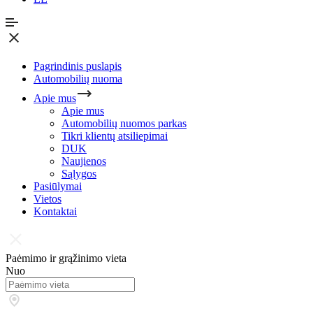
Pagrindinis puslapis
Automobilių nuoma
Apie mus
Apie mus
Automobilių nuomos parkas
Tikri klientų atsiliepimai
DUK
Naujienos
Sąlygos
Pasiūlymai
Vietos
Kontaktai
Paėmimo ir grąžinimo vieta
Nuo