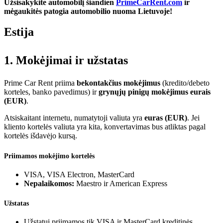
Užsisakykite automobilį šiandien
PrimeCarRent.com
ir
mėgaukitės patogia automobilio nuoma Lietuvoje!
Estija
1. Mokėjimai ir užstatas
Prime Car Rent priima
bekontakčius mokėjimus
(kredito/debeto
korteles, banko pavedimus) ir
grynųjų pinigų mokėjimus eurais
(EUR)
.
Atsiskaitant internetu, numatytoji valiuta yra
euras (EUR)
. Jei
kliento kortelės valiuta yra kita, konvertavimas bus atliktas pagal
kortelės išdavėjo kursą.
Priimamos mokėjimo kortelės
VISA, VISA Electron, MasterCard
Nepalaikomos:
Maestro ir American Express
Užstatas
Užstatui priimamos tik VISA ir MasterCard kreditinės