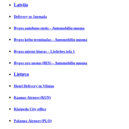
Latvija
Delivery to Jurmalа
Rygos autobusų stotis – Automobilių nuoma
Rygos keltų terminalas – Automobilių nuoma
Rygos miesto biuras – Lielirbes iela 1
Rygos oro uostas (RIX) – Automobilių nuoma
Lietuva
Hotel Delivery in Vilnіus
Kaunas Аirport (KUN)
Klaipeda City officе
Palanga Аirport (PLQ)