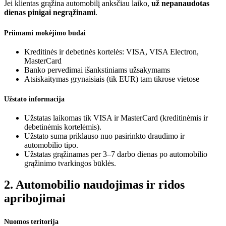
Jei klientas grąžina automobilį anksčiau laiko,
už nepanaudotas
dienas pinigai negrąžinami
.
Priimami mokėjimo būdai
Kreditinės ir debetinės kortelės: VISA, VISA Electron,
MasterCard
Banko pervedimai išankstiniams užsakymams
Atsiskaitymas grynaisiais (tik EUR) tam tikrose vietose
Užstato informacija
Užstatas laikomas tik VISA ir MasterCard (kreditinėmis ir
debetinėmis kortelėmis).
Užstato suma priklauso nuo pasirinkto draudimo ir
automobilio tipo.
Užstatas grąžinamas per 3–7 darbo dienas po automobilio
grąžinimo tvarkingos būklės.
2. Automobilio naudojimas ir ridos
apribojimai
Nuomos teritorija