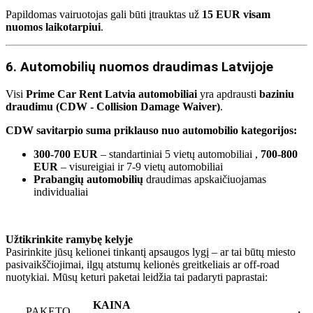
Papildomas vairuotojas gali būti įtrauktas už
15 EUR visam
nuomos laikotarpiui
.
6. Automobilių nuomos draudimas Latvijoje
Visi
Prime Car Rent Latvia automobiliai
yra apdrausti
baziniu
draudimu (CDW - Collision Damage Waiver)
.
CDW savitarpio suma priklauso nuo automobilio kategorijos:
300-700 EUR
– standartiniai 5 vietų automobiliai ,
700-800
EUR
– visureigiai ir 7-9 vietų automobiliai
Prabangių automobilių
draudimas apskaičiuojamas
individualiai
Užtikrinkite ramybę kelyje
Pasirinkite jūsų kelionei tinkantį apsaugos lygį – ar tai būtų miesto
pasivaikščiojimai, ilgų atstumų kelionės greitkeliais ar off-road
nuotykiai. Mūsų keturi paketai leidžia tai padaryti paprastai:
KAINA
PAKETO