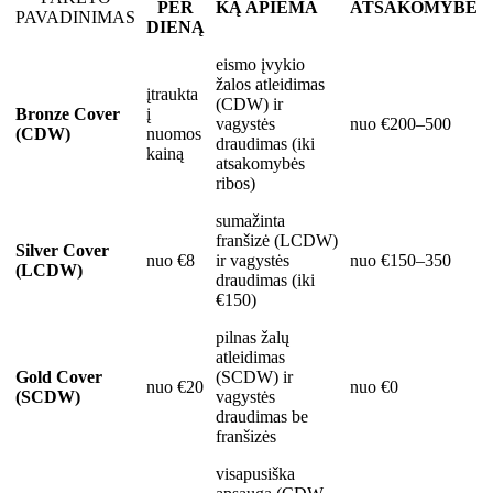
PER
KĄ APIEMA
ATSAKOMYBĖ
PAVADINIMAS
DIENĄ
eismo įvykio
žalos atleidimas
įtraukta
(CDW) ir
Bronze Cover
į
vagystės
nuo €200–500
(CDW)
nuomos
draudimas (iki
kainą
atsakomybės
ribos)
sumažinta
franšizė (LCDW)
Silver Cover
nuo €8
ir vagystės
nuo €150–350
(LCDW)
draudimas (iki
€150)
pilnas žalų
atleidimas
Gold Cover
(SCDW) ir
nuo €20
nuo €0
(SCDW)
vagystės
draudimas be
franšizės
visapusiška