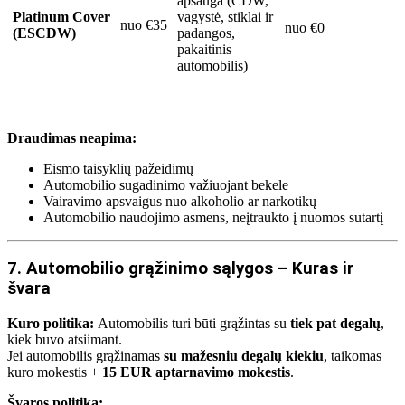
apsauga (CDW,
Platinum Cover
vagystė, stiklai ir
nuo €35
nuo €0
(ESCDW)
padangos,
pakaitinis
automobilis)
Draudimas neapima:
Eismo taisyklių pažeidimų
Automobilio sugadinimo važiuojant bekele
Vairavimo apsvaigus nuo alkoholio ar narkotikų
Automobilio naudojimo asmens, neįtraukto į nuomos sutartį
7. Automobilio grąžinimo sąlygos – Kuras ir
švara
Kuro politika:
Automobilis turi būti grąžintas su
tiek pat degalų
,
kiek buvo atsiimant.
Jei automobilis grąžinamas
su mažesniu degalų kiekiu
, taikomas
kuro mokestis +
15 EUR aptarnavimo mokestis
.
Švaros politika: