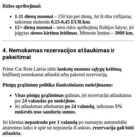
Ridos apribojimai:
1-11 dienų nuomai
– 150 km per dieną. Jei ši riba viršijama,
taikomas mokestis
0,15-0,45 EUR/km
.
12+ dienų nuomai
– nėra ridos apribojimų Baltijos šalyse, jei
įsigytas
sienos kirtimo leidimas
. Mėnesio limitas –
3000 km
.
4. Nemokamas rezervacijos atšaukimas ir
pakeitimai
Prime Car Rent Latvia siūlo
lankstų nuomos sąlygų keitimą
,
leidžiantį nemokamai atšaukti arba pakeisti rezervaciją.
Pinigų grąžinimo politika išankstiniams mokėjimams:
Visas pinigų grąžinimas
galimas, jei rezervacija atšaukiama
per
24 valandas po mokėjimo
.
Jei atšaukimas atliekamas
po 24 valandų
, taikomas
5%
mokestis nuo sandorio sumos
.
Jei klientas
nepasirodo per 1 valandą
po numatyto automobilio
atsiėmimo laiko ir apie tai nepraneša iš anksto,
rezervacija gali būti
atšaukta
.