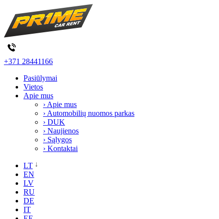
+371 28441166
Pasiūlymai
Vietos
Apie mus
› Apie mus
› Automobilių nuomos parkas
› DUK
› Naujienos
› Sąlygos
› Kontaktai
LT
EN
LV
RU
DE
IT
EE