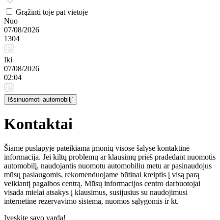
Grąžinti toje pat vietoje
Nuo
07/08/2026
1304
Iki
07/08/2026
02:04
Išsinuomoti automobilį‘
Kontaktai
Šiame puslapyje pateikiama įmonių visose šalyse kontaktinė
informacija. Jei kiltų problemų ar klausimų prieš pradedant nuomotis
automobilį, naudojantis nuomotu automobiliu metu ar pasinaudojus
mūsų paslaugomis, rekomenduojame būtinai kreiptis į visą parą
veikiantį pagalbos centrą. Mūsų informacijos centro darbuotojai
visada mielai atsakys į klausimus, susijusius su naudojimusi
internetine rezervavimo sistema, nuomos sąlygomis ir kt.
Įveskite savo vardą!