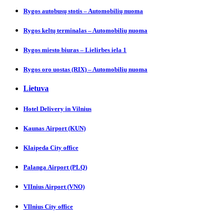
Rygos autobusų stotis – Automobilių nuoma
Rygos keltų terminalas – Automobilių nuoma
Rygos miesto biuras – Lielirbes iela 1
Rygos oro uostas (RIX) – Automobilių nuoma
Lietuva
Hotel Delivery in Vilnіus
Kaunas Аirport (KUN)
Klaipeda City officе
Palanga Аirport (PLQ)
VIInius Airport (VNO)
VIlnius City оffice