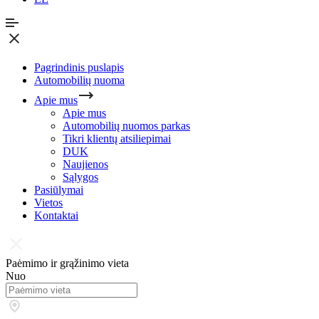
Pagrindinis puslapis
Automobilių nuoma
Apie mus
Apie mus
Automobilių nuomos parkas
Tikri klientų atsiliepimai
DUK
Naujienos
Sąlygos
Pasiūlymai
Vietos
Kontaktai
Paėmimo ir grąžinimo vieta
Nuo