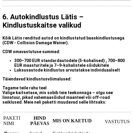
6. Autokindlustus Lätis –
Kindlustuskaitse valikud
Kõik
Lätis renditud autod
on kindlustatud
baaskindlustusega
(CDW - Collision Damage Waiver)
.
CDW omavastutuse summad:
300–700 EUR
standardautodele (5-kohalised) ,
700–800
EUR
maasturitele ja 7–9-kohalistele sõidukitele
Luksusautode
kindlustus arvutatakse individuaalselt
Täiendavad kindlustusvõimalused:
Tagame teile rahu teel
Valige kaitsetase, mis sobib teie teekonnaga – olgu see
linnatuur, pikad vahemaa­sõidud maanteel või off-road
seiklused. Meie neli paketti muudavad selle lihtsaks:
PAKETI
HIND
MIS ON KAETUD
VASTUTUS
NIMI
PÄEVAS