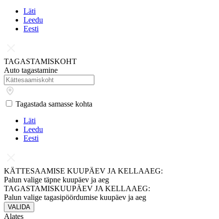
Läti
Leedu
Eesti
TAGASTAMISKOHT
Auto tagastamine
Tagastada samasse kohta
Läti
Leedu
Eesti
KÄTTESAAMISE KUUPÄEV JA KELLAAEG:
Palun valige täpne kuupäev ja aeg
TAGASTAMISKUUPÄEV JA KELLAAEG:
Palun valige tagasipöördumise kuupäev ja aeg
VALIDA
Alates