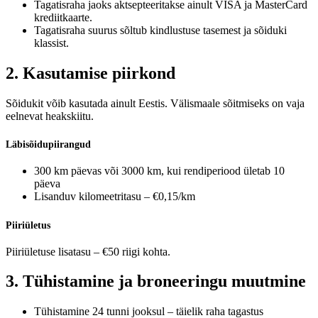
Tagatisraha jaoks aktsepteeritakse ainult VISA ja MasterCard
krediitkaarte.
Tagatisraha suurus sõltub kindlustuse tasemest ja sõiduki
klassist.
2. Kasutamise piirkond
Sõidukit võib kasutada ainult Eestis. Välismaale sõitmiseks on vaja
eelnevat heakskiitu.
Läbisõidupiirangud
300 km päevas või 3000 km, kui rendiperiood ületab 10
päeva
Lisanduv kilomeetritasu – €0,15/km
Piiriületus
Piiriületuse lisatasu – €50 riigi kohta.
3. Tühistamine ja broneeringu muutmine
Tühistamine 24 tunni jooksul – täielik raha tagastus