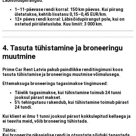
Läbisõidupiirangud:
1–11-päevase rendi korral
: 150 km päevas. Kui piirang
ületatakse, kehtib lisatasu
0,15–0,45 EUR/km
.
12+ päeva rendi korral
: Läbisõidupiirangut pole, kui on
ostetud
piiriületusluba
. Kuu limiit:
3 000 km
.
4. Tasuta tühistamine ja broneeringu
muutmine
Prime Car Rent Latvia pakub
paindlikke renditingimusi
koos
tasuta tühistamise ja broneeringu muutmise võimalusega.
Ettemaksuga broneeringu tagasimakse tingimused:
Täielik tagasimakse, kui tühistamine toimub
24 tunni
jooksul pärast makset
.
5% tehingutasu
rakendub, kui tühistamine toimub
pärast
24 tundi
.
Kui klient
ei ilmu 1 tunni jooksul
pärast kokkulepitud kellaega ja
ei teavita meid, võib broneering tühistada.
Tähtis:
Kui broneerite pikaajalise rendi ja otsustate sõiduki tagastada