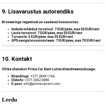
9. Lisavarustus autorendiks
Broneeringu tegemisel on saadaval lisavarustus:
Imikule mõeldud turvatool:
7 EUR/päev, max 50 EUR/rent
Laste turvatool:
7 EUR/päev, max 50 EUR/rent
Turvaiste:
5 EUR/päev, max 35 EUR/rent
GPS navigatsioonisüsteem:
7 EUR/päev, max 70 EUR/rent
10. Kontakt
Võtke ühendust Prime Car Rent Latvia klienditeenindusega:
Klienditugi:
+371 2844 1166
Üldinfo:
+371 2062 0080
E-post:
info
@primecarrent.com
Leedu