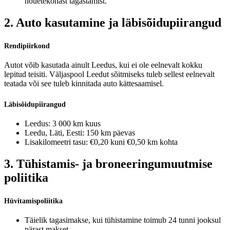
nõuetekohast tagastamist.
2. Auto kasutamine ja läbisõidupiirangud
Rendipiirkond
Autot võib kasutada ainult Leedus, kui ei ole eelnevalt kokku
lepitud teisiti. Väljaspool Leedut sõitmiseks tuleb sellest eelnevalt
teatada või see tuleb kinnitada auto kättesaamisel.
Läbisõidupiirangud
Leedus: 3 000 km kuus
Leedu, Läti, Eesti: 150 km päevas
Lisakilomeetri tasu: €0,20 kuni €0,50 km kohta
3. Tühistamis- ja broneeringumuutmise
poliitika
Hüvitamispoliitika
Täielik tagasimakse, kui tühistamine toimub 24 tunni jooksul
pärast makset.