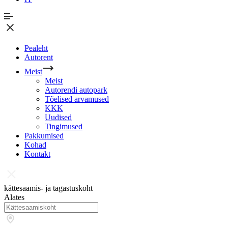
Pealeht
Autorent
Meist
Meist
Autorendi autopark
Tõelised arvamused
KKK
Uudised
Tingimused
Pakkumised
Kohad
Kontakt
kättesaamis- ja tagastuskoht
Alates