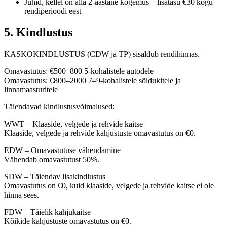
Juhid, kellel on alla 2-aastane kogemus – lisatasu €30 kogu
rendiperioodi eest
5. Kindlustus
KASKOKINDLUSTUS (CDW ja TP) sisaldub rendihinnas.
Omavastutus: €500–800 5-kohalistele autodele
Omavastutus: €800–2000 7–9-kohalistele sõidukitele ja
linnamaasturitele
Täiendavad kindlustusvõimalused:
WWT – Klaaside, velgede ja rehvide kaitse
Klaaside, velgede ja rehvide kahjustuste omavastutus on €0.
EDW – Omavastutuse vähendamine
Vähendab omavastutust 50%.
SDW – Täiendav lisakindlustus
Omavastutus on €0, kuid klaaside, velgede ja rehvide kaitse ei ole
hinna sees.
FDW – Täielik kahjukaitse
Kõikide kahjustuste omavastutus on €0.