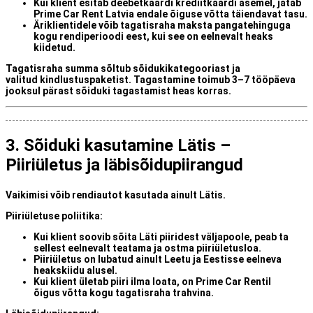
Kui klient esitab
deebetkaardi krediitkaardi asemel
, jätab
Prime Car Rent Latvia endale õiguse võtta täiendavat tasu.
Äriklientidele
võib tagatisraha maksta
pangatehinguga
kogu rendiperioodi eest
, kui see on eelnevalt heaks
kiidetud.
Tagatisraha summa sõltub
sõidukikategooriast
ja
valitud
kindlustuspaketist
. Tagastamine toimub
3–7 tööpäeva
jooksul
pärast sõiduki tagastamist heas korras.
3. Sõiduki kasutamine Lätis –
Piiriületus ja läbisõidupiirangud
Vaikimisi võib
rendiautot kasutada ainult Lätis
.
Piiriületuse poliitika:
Kui klient soovib sõita
Läti piiridest väljapoole
, peab ta
sellest eelnevalt teatama ja ostma
piiriületusloa
.
Piiriületus on lubatud ainult
Leetu ja Eestisse
eelneva
heakskiidu alusel.
Kui klient ületab piiri ilma loata
, on Prime Car Rentil
õigus
võtta kogu tagatisraha
trahvina.