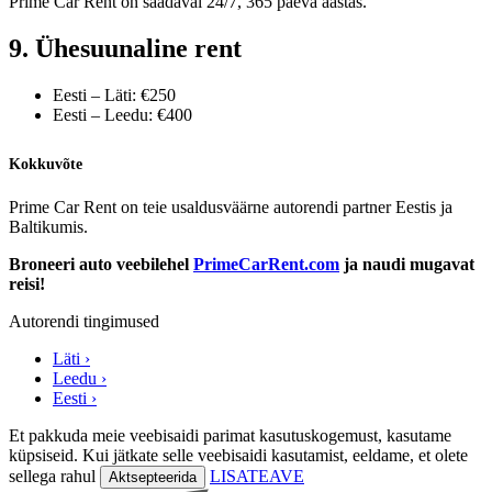
Prime Car Rent on saadaval 24/7, 365 päeva aastas.
9. Ühesuunaline rent
Eesti – Läti: €250
Eesti – Leedu: €400
Kokkuvõte
Prime Car Rent on teie usaldusväärne autorendi partner Eestis ja
Baltikumis.
Broneeri auto veebilehel
PrimeCarRent.com
ja naudi mugavat
reisi!
Autorendi tingimused
Läti ›
Leedu ›
Eesti ›
Et pakkuda meie veebisaidi parimat kasutuskogemust, kasutame
küpsiseid. Kui jätkate selle veebisaidi kasutamist, eeldame, et olete
sellega rahul
LISATEAVE
Aktsepteerida