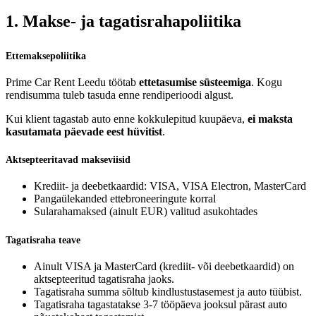
1. Makse- ja tagatisrahapoliitika
Ettemaksepoliitika
Prime Car Rent Leedu töötab
ettetasumise süsteemiga
. Kogu
rendisumma tuleb tasuda enne rendiperioodi algust.
Kui klient tagastab auto enne kokkulepitud kuupäeva,
ei maksta
kasutamata päevade eest hüvitist
.
Aktsepteeritavad makseviisid
Krediit- ja deebetkaardid: VISA, VISA Electron, MasterCard
Pangaülekanded ettebroneeringute korral
Sularahamaksed (ainult EUR) valitud asukohtades
Tagatisraha teave
Ainult VISA ja MasterCard (krediit- või deebetkaardid) on
aktsepteeritud tagatisraha jaoks.
Tagatisraha summa sõltub kindlustustasemest ja auto tüübist.
Tagatisraha tagastatakse 3-7 tööpäeva jooksul pärast auto