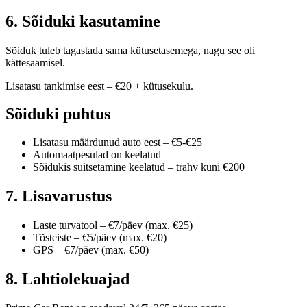
6. Sõiduki kasutamine
Sõiduk tuleb tagastada sama kütusetasemega, nagu see oli
kättesaamisel.
Lisatasu tankimise eest – €20 + kütusekulu.
Sõiduki puhtus
Lisatasu määrdunud auto eest – €5-€25
Automaatpesulad on keelatud
Sõidukis suitsetamine keelatud – trahv kuni €200
7. Lisavarustus
Laste turvatool – €7/päev (max. €25)
Tõsteiste – €5/päev (max. €20)
GPS – €7/päev (max. €50)
8. Lahtiolekuajad