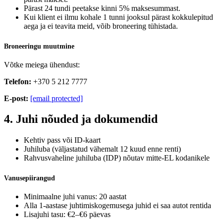
Pärast 24 tundi peetakse kinni 5% maksesummast.
Kui klient ei ilmu kohale 1 tunni jooksul pärast kokkulepitud
aega ja ei teavita meid, võib broneering tühistada.
Broneeringu muutmine
Võtke meiega ühendust:
Telefon:
+370 5 212 7777
E-post:
[email protected]
4. Juhi nõuded ja dokumendid
Kehtiv pass või ID-kaart
Juhiluba (väljastatud vähemalt 12 kuud enne renti)
Rahvusvaheline juhiluba (IDP) nõutav mitte-EL kodanikele
Vanusepiirangud
Minimaalne juhi vanus: 20 aastat
Alla 1-aastase juhtimiskogemusega juhid ei saa autot rentida
Lisajuhi tasu: €2–€6 päevas