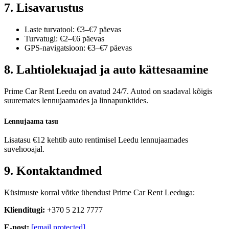
7. Lisavarustus
Laste turvatool: €3–€7 päevas
Turvatugi: €2–€6 päevas
GPS-navigatsioon: €3–€7 päevas
8. Lahtiolekuajad ja auto kättesaamine
Prime Car Rent Leedu on avatud 24/7. Autod on saadaval kõigis
suuremates lennujaamades ja linnapunktides.
Lennujaama tasu
Lisatasu €12 kehtib auto rentimisel Leedu lennujaamades
suvehooajal.
9. Kontaktandmed
Küsimuste korral võtke ühendust Prime Car Rent Leeduga:
Klienditugi:
+370 5 212 7777
E-post:
[email protected]