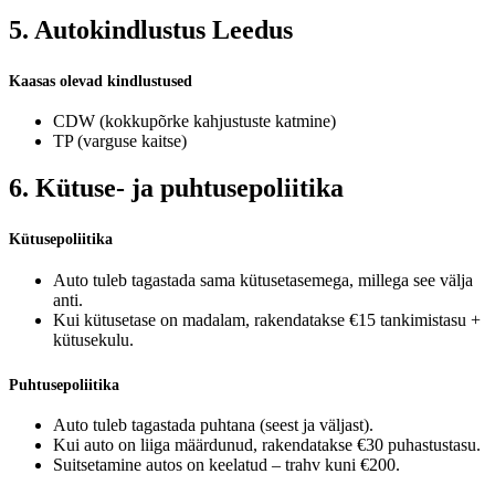
5. Autokindlustus Leedus
Kaasas olevad kindlustused
CDW (kokkupõrke kahjustuste katmine)
TP (varguse kaitse)
6. Kütuse- ja puhtusepoliitika
Kütusepoliitika
Auto tuleb tagastada sama kütusetasemega, millega see välja
anti.
Kui kütusetase on madalam, rakendatakse €15 tankimistasu +
kütusekulu.
Puhtusepoliitika
Auto tuleb tagastada puhtana (seest ja väljast).
Kui auto on liiga määrdunud, rakendatakse €30 puhastustasu.
Suitsetamine autos on keelatud – trahv kuni €200.