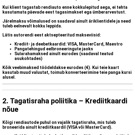
Kui klient
tagastab rendiauto enne kokkulepitud aega
, ei tehta
kasutamata päevade eest tagasimakset ega ümberarvestust.
Järelmaksu võimalused
on saadaval ainult
äriklientidele
ja need
tuleb eelnevalt kokku leppida.
Lätis autorendi eest aktsepteeritud makseviisid:
Krediit- ja deebetkaardid:
VISA, MasterCard, Maestro
Pangatehingud eelbroneeringute jaoks
Sularahamaksed ainult eurodes (saadaval teatud
asukohtades)
Kõik veebimaksed töödeldakse
eurodes (€)
. Kui teie kaart
kasutab muud valuutat, toimub konverteerimine teie panga kursi
alusel.
2. Tagatisraha poliitika – Krediitkaardi
nõue
Kõigi rendiautode puhul on vajalik
tagatisraha
, mis tuleb
broneerida
ainult krediitkaardil (VISA või MasterCard)
.