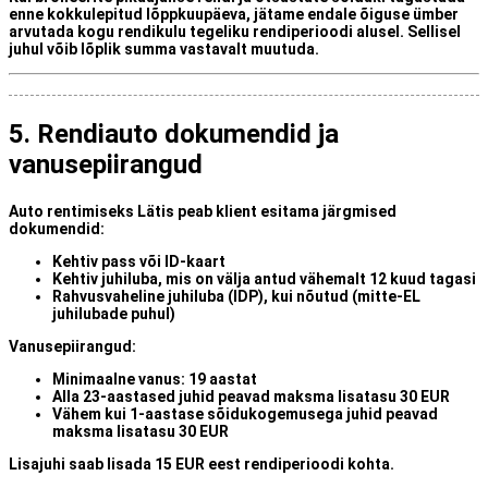
enne kokkulepitud lõppkuupäeva, jätame endale õiguse ümber
arvutada kogu rendikulu tegeliku rendiperioodi alusel. Sellisel
juhul võib lõplik summa vastavalt muutuda.
5. Rendiauto dokumendid ja
vanusepiirangud
Auto rentimiseks Lätis peab klient esitama järgmised
dokumendid:
Kehtiv pass või ID-kaart
Kehtiv juhiluba, mis on välja antud vähemalt
12 kuud tagasi
Rahvusvaheline juhiluba (IDP)
, kui nõutud (mitte-EL
juhilubade puhul)
Vanusepiirangud:
Minimaalne vanus:
19 aastat
Alla 23-aastased juhid
peavad maksma lisatasu
30 EUR
Vähem kui 1-aastase sõidukogemusega juhid
peavad
maksma lisatasu
30 EUR
Lisajuhi saab lisada
15 EUR eest rendiperioodi kohta
.