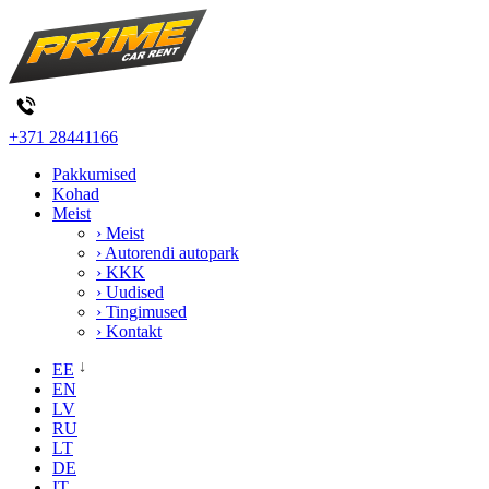
+371 28441166
Pakkumised
Kohad
Meist
› Meist
› Autorendi autopark
› KKK
› Uudised
› Tingimused
› Kontakt
EE
EN
LV
RU
LT
DE
IT