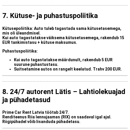
7. Kütuse- ja puhastuspoliitika
Kütusepoliitika:
Auto tuleb tagastada
sama kütusetasemega
,
mis oli üleandmisel.
Kui auto tagastatakse väiksema kütusetasemega, rakendub
15
EUR tankimistasu + kütuse maksumus
.
Puhastuspoliitika:
Kui auto tagastatakse määrdunult, rakendub
5 EUR
suurune puhastustasu
.
Suitsetamine autos on
rangelt keelatud
. Trahv
200 EUR
.
8. 24/7 autorent Lätis – Lahtiolekuajad
ja pühadetasud
Prime Car Rent Latvia töötab
24/7
.
Renditeenus Riia lennujaamas (RIX) on saadaval igal ajal.
Riigipühadel võib lisanduda
pühadetasu
.