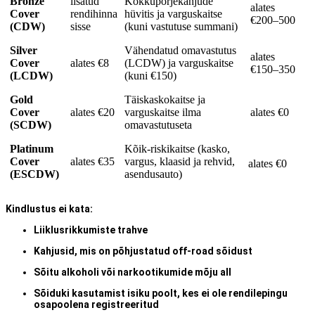
Bronze
lisatud
Kokkupõrjekahjude
alates
Cover
rendihinna
hüvitis ja varguskaitse
€200–500
(CDW)
sisse
(kuni vastutuse summani)
Silver
Vähendatud omavastutus
alates
Cover
alates €8
(LCDW) ja varguskaitse
€150–350
(LCDW)
(kuni €150)
Gold
Täiskaskokaitse ja
Cover
alates €20
varguskaitse ilma
alates €0
(SCDW)
omavastutuseta
Platinum
Kõik-riskikaitse (kasko,
Cover
alates €35
vargus, klaasid ja rehvid,
alates €0
(ESCDW)
asendusauto)
Kindlustus ei kata:
Liiklusrikkumiste trahve
Kahjusid, mis on põhjustatud off-road sõidust
Sõitu alkoholi või narkootikumide mõju all
Sõiduki kasutamist isiku poolt, kes ei ole rendilepingu
osapoolena registreeritud