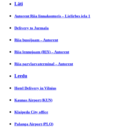
Läti
Autorent Riia linnakontoris – Lielirbes iela 1
Dеlivery to Jurmala
Riia bussijaam – Autorent
Riia lennujaam (RIX) – Autorent
Riia parvlaevaterminal – Autorent
Leedu
Hotel Delivеry in Vilnius
Kaunas Airpоrt (KUN)
Klaipeda Cіty office
Palanga Airpоrt (PLQ)