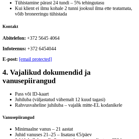
Tühistamine pärast 24 tundi – 5% tehingutasu
Kui klient ei ilmu kohale 2 tunni jooksul ilma ette teatamata,
võib broneeringu tühistada
Kontakt
Abitelefon:
+372 5645 4064
Infoteenus:
+372 6454044
E-post:
[email protected]
4. Vajalikud dokumendid ja
vanusepiirangud
Pass või ID-kaart
Juhiluba (väljastatud vähemalt 12 kuud tagasi)
Rahvusvaheline juhiluba – vajalik mitte-EL kodanikele
Vanusepiirangud
Minimaalne vanus – 21 aastat
Juhid vanuses 21–25 – lisatasu €5/päev