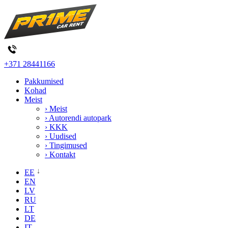
+371 28441166
Pakkumised
Kohad
Meist
› Meist
› Autorendi autopark
› KKK
› Uudised
› Tingimused
› Kontakt
EE
EN
LV
RU
LT
DE
IT