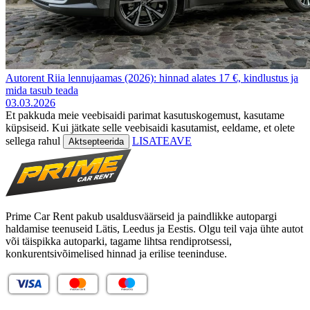
Autorent Riia lennujaamas (2026): hinnad alates 17 €, kindlustus ja
mida tasub teada
03.03.2026
Et pakkuda meie veebisaidi parimat kasutuskogemust, kasutame
küpsiseid. Kui jätkate selle veebisaidi kasutamist, eeldame, et olete
sellega rahul
LISATEAVE
Aktsepteerida
Prime Car Rent pakub usaldusväärseid ja paindlikke autopargi
haldamise teenuseid Lätis, Leedus ja Eestis. Olgu teil vaja ühte autot
või täispikka autoparki, tagame lihtsa rendiprotsessi,
konkurentsivõimelised hinnad ja erilise teeninduse.