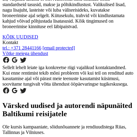
standardseid tasusid, makse ja põhikindlustust. Valikulised lisad,
nagu lisajuht, lasteiste või luba välisreisideks, kuvatakse
broneerimise ajal selgelt. Kütusekulu, trahvid või kindlustamata
kahjud võivad põhjustada lisatasusid. Kõik tingimused on
broneerimise kinnituse eel läbipaistvad.
KÕIK UUDISED
Kontakt
tel.: +371 28441166
[email protected]
Võtke meiega ühendust
Sellelt lehelt leiate iga konkreetse riigi vajalikud kontaktandmed.
Kui enne rentimist tekib mõni probleem või kui teil on renditud auto
kasutamise ajal või pärast meie teenuste kasutamist küsimusi,
soovitame tungivalt võtta ühendust ööpäevaringse tugikeskusega.
Värsked uudised ja autorendi näpunäited
Baltikumi reisijatele
Ole kursis kampaaniate, sõidunõuannete ja rendiuudistega Riias,
Tallinnas ja Vilniuses.