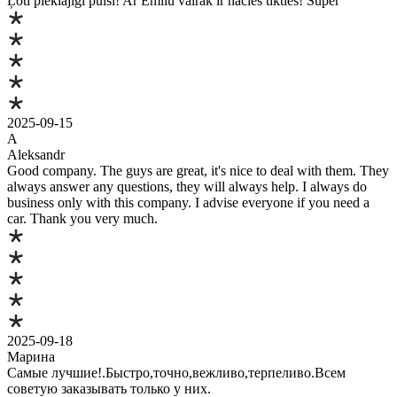
Ļoti pieklājīgi puiši! Ar Emīlu vairāk ir nācies tikties! Super
2025-09-15
A
Aleksandr
Good company. The guys are great, it's nice to deal with them. They
always answer any questions, they will always help. I always do
business only with this company. I advise everyone if you need a
car. Thank you very much.
2025-09-18
Марина
Самые лучшие!.Быстро,точно,вежливо,терпеливо.Всем
советую заказывать только у них.