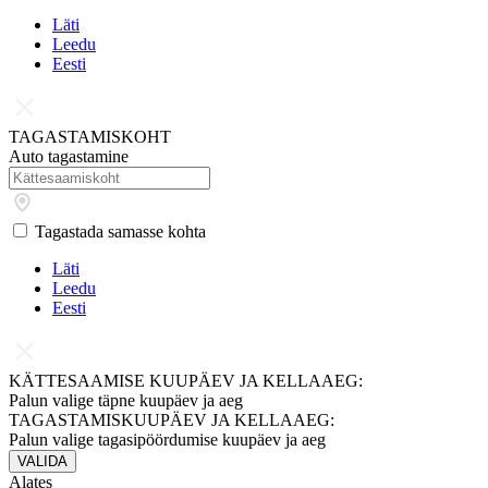
Läti
Leedu
Eesti
TAGASTAMISKOHT
Auto tagastamine
Tagastada samasse kohta
Läti
Leedu
Eesti
KÄTTESAAMISE KUUPÄEV JA KELLAAEG:
Palun valige täpne kuupäev ja aeg
TAGASTAMISKUUPÄEV JA KELLAAEG:
Palun valige tagasipöördumise kuupäev ja aeg
VALIDA
Alates