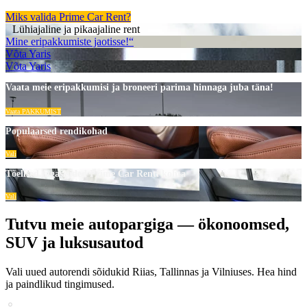
Miks valida Prime Car Rent?
Lühiajaline ja pikaajaline rent
Mine eripakkumiste jaotisse!“
Võta Yaris
Võta Yaris
Vaata meie eripakkumisi ja broneeri parima hinnaga juba täna!
Vaata PAKKUMIST
Populaarsed rendikohad
Vali
Tõelised tagasisided Prime Car Renti kohta
Vali
Tutvu meie autopargiga — ökonoomsed,
SUV ja luksusautod
Vali uued autorendi sõidukid Riias, Tallinnas ja Vilniuses. Hea hind
ja paindlikud tingimused.