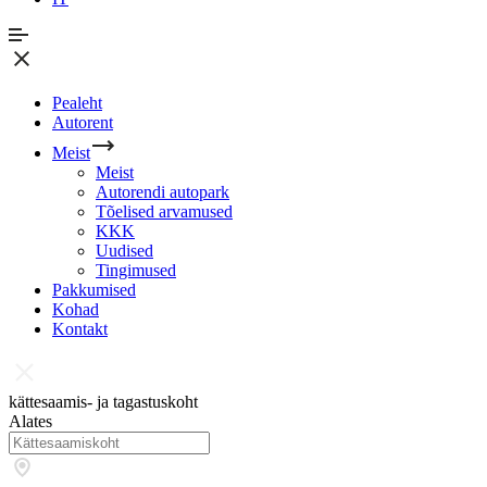
Pealeht
Autorent
Meist
Meist
Autorendi autopark
Tõelised arvamused
KKK
Uudised
Tingimused
Pakkumised
Kohad
Kontakt
kättesaamis- ja tagastuskoht
Alates