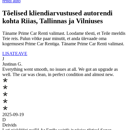
rendi auto
Tõelised kliendiarvustused autorendi
kohta Riias, Tallinnas ja Vilniuses
Täname Prime Car Renti valimast. Loodame tõesti, et Teile meeldis
Teie reis. Palun võtke paar minutit, et anda ülevaade oma
kogemusest Prime Car Rentiga. Täname Prime Car Renti valimast.
LISATEAVE
J
Justinas G.
Everything went smooth, no issues at all. We got an upgrade as
well. The car was clean, in perfect condition and almost new.
2025-09-19
D
Deivids