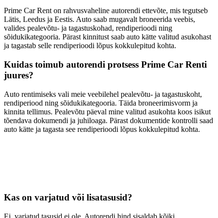
Prime Car Rent on rahvusvaheline autorendi ettevõte, mis tegutseb
Lätis, Leedus ja Eestis. Auto saab mugavalt broneerida veebis,
valides pealevõtu- ja tagastuskohad, rendiperioodi ning
sõidukikategooria. Pärast kinnitust saab auto kätte valitud asukohast
ja tagastab selle rendiperioodi lõpus kokkulepitud kohta.
Kuidas toimub autorendi protsess Prime Car Renti
juures?
Auto rentimiseks vali meie veebilehel pealevõtu- ja tagastuskoht,
rendiperiood ning sõidukikategooria. Täida broneerimisvorm ja
kinnita tellimus. Pealevõtu päeval mine valitud asukohta koos isikut
tõendava dokumendi ja juhiloaga. Pärast dokumentide kontrolli saad
auto kätte ja tagasta see rendiperioodi lõpus kokkulepitud kohta.
Kas on varjatud või lisatasusid?
Ei, varjatud tasusid ei ole. Autorendi hind sisaldab kõiki