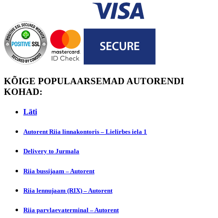
KÕIGE POPULAARSEMAD AUTORENDI
KOHAD:
Läti
Autorent Riia linnakontoris – Lielirbes iela 1
Dеlivery to Jurmala
Riia bussijaam – Autorent
Riia lennujaam (RIX) – Autorent
Riia parvlaevaterminal – Autorent