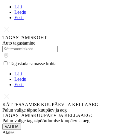
Läti
Leedu
Eesti
TAGASTAMISKOHT
Auto tagastamine
Tagastada samasse kohta
Läti
Leedu
Eesti
KÄTTESAAMISE KUUPÄEV JA KELLAAEG:
Palun valige täpne kuupäev ja aeg
TAGASTAMISKUUPÄEV JA KELLAAEG:
Palun valige tagasipöördumise kuupäev ja aeg
VALIDA
Alates