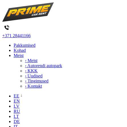
+371 28441166
Pakkumised
Kohad
Meist
› Meist
› Autorendi autopark
› KKK
› Uudised
› Tingimused
› Kontakt
EE
EN
LV
RU
LT
DE
IT