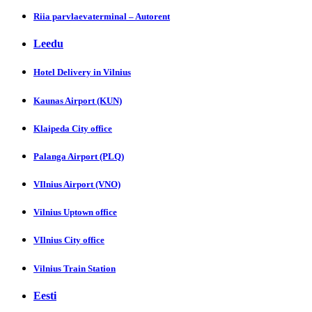
Riia parvlaevaterminal – Autorent
Leedu
Hotel Delivеry in Vilnius
Kaunas Airpоrt (KUN)
Klaipeda Cіty office
Palanga Airpоrt (PLQ)
VIlnius Airpоrt (VNO)
Vilnius Uptown offiсe
VIlnіus City office
Vilnіus Train Station
Eesti