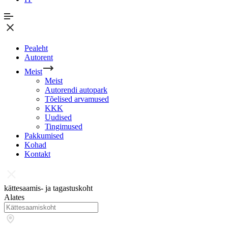
Pealeht
Autorent
Meist
Meist
Autorendi autopark
Tõelised arvamused
KKK
Uudised
Tingimused
Pakkumised
Kohad
Kontakt
kättesaamis- ja tagastuskoht
Alates