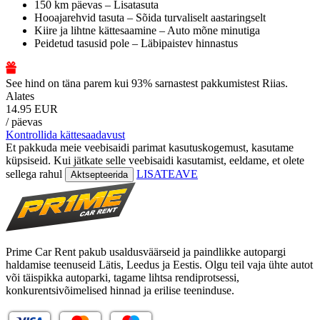
150 km päevas – Lisatasuta
Hooajarehvid tasuta – Sõida turvaliselt aastaringselt
Kiire ja lihtne kättesaamine – Auto mõne minutiga
Peidetud tasusid pole – Läbipaistev hinnastus
See hind on täna parem kui 93% sarnastest pakkumistest Riias.
Alates
14.95 EUR
/ päevas
Kontrollida kättesaadavust
Et pakkuda meie veebisaidi parimat kasutuskogemust, kasutame
küpsiseid. Kui jätkate selle veebisaidi kasutamist, eeldame, et olete
sellega rahul
LISATEAVE
Aktsepteerida
Prime Car Rent pakub usaldusväärseid ja paindlikke autopargi
haldamise teenuseid Lätis, Leedus ja Eestis. Olgu teil vaja ühte autot
või täispikka autoparki, tagame lihtsa rendiprotsessi,
konkurentsivõimelised hinnad ja erilise teeninduse.