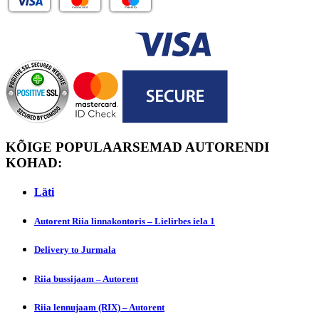
KÕIGE POPULAARSEMAD AUTORENDI
KOHAD:
Läti
Autorent Riia linnakontoris – Lielirbes iela 1
Dеlivery to Jurmala
Riia bussijaam – Autorent
Riia lennujaam (RIX) – Autorent