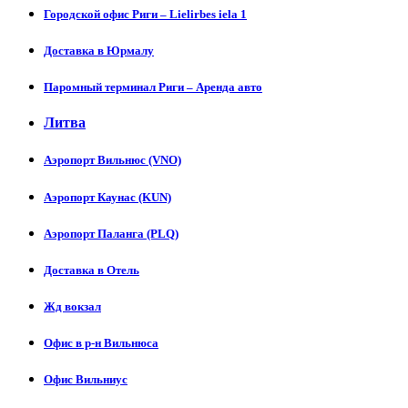
Городской офис Риги – Lielirbes iela 1
Доставка в Юрмалу
Паромный терминал Риги – Аренда авто
Литва
Аэропорт Вильнюс (VNO)
Аэропорт Каунас (KUN)
Аэропорт Паланга (PLQ)
Доставка в Отель
Жд вокзал
Офис в р-н Вильнюса
Офис Вильниус