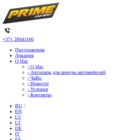
+371 28441166
Предложения
Локация
О Нас
› О Нас
› Автопарк для аренды автомобилей
› ЧаВо
› Новости
› Условия
› Контакты
RU
EN
LV
LT
DE
IT
EE