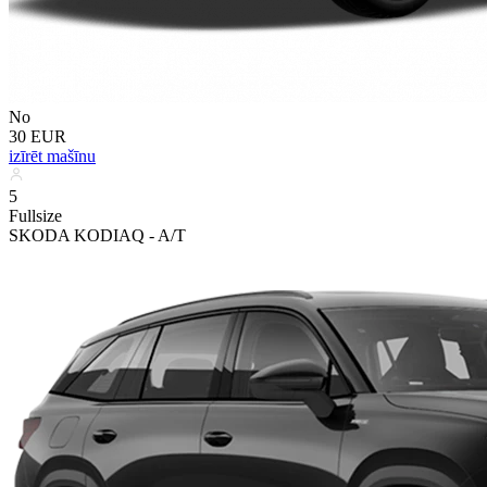
No
30 EUR
izīrēt mašīnu
5
Fullsize
SKODA KODIAQ - A/T