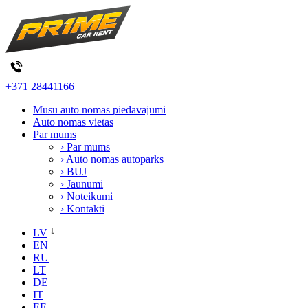
+371 28441166
Mūsu auto nomas piedāvājumi
Auto nomas vietas
Par mums
› Par mums
› Auto nomas autoparks
› BUJ
› Jaunumi
› Noteikumi
› Kontakti
LV
EN
RU
LT
DE
IT
EE