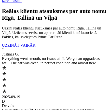
izīrēt mašīnu
Reālas klientu atsauksmes par auto nomu
Rīgā, Tallinā un Viļņā
Uzzini reālas klientu atsauksmes par auto nomu Rīgā, Tallinā un
Viļņā. Uzticams serviss un apmierināti klienti katrā braucienā.
Paldies, ka izvēlējāties Prime Car Rent.
UZZINĀT VAIRĀK
J
Justinas G.
Everything went smooth, no issues at all. We got an upgrade as
well. The car was clean, in perfect condition and almost new.
2025-09-19
D
Deivids