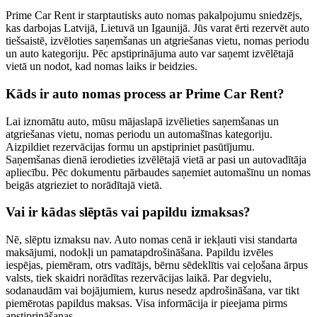
Prime Car Rent ir starptautisks auto nomas pakalpojumu sniedzējs,
kas darbojas Latvijā, Lietuvā un Igaunijā. Jūs varat ērti rezervēt auto
tiešsaistē, izvēloties saņemšanas un atgriešanas vietu, nomas periodu
un auto kategoriju. Pēc apstiprinājuma auto var saņemt izvēlētajā
vietā un nodot, kad nomas laiks ir beidzies.
Kāds ir auto nomas process ar Prime Car Rent?
Lai iznomātu auto, mūsu mājaslapā izvēlieties saņemšanas un
atgriešanas vietu, nomas periodu un automašīnas kategoriju.
Aizpildiet rezervācijas formu un apstipriniet pasūtījumu.
Saņemšanas dienā ierodieties izvēlētajā vietā ar pasi un autovadītāja
apliecību. Pēc dokumentu pārbaudes saņemiet automašīnu un nomas
beigās atgrieziet to norādītajā vietā.
Vai ir kādas slēptās vai papildu izmaksas?
Nē, slēptu izmaksu nav. Auto nomas cenā ir iekļauti visi standarta
maksājumi, nodokļi un pamatapdrošināšana. Papildu izvēles
iespējas, piemēram, otrs vadītājs, bērnu sēdeklītis vai ceļošana ārpus
valsts, tiek skaidri norādītas rezervācijas laikā. Par degvielu,
sodanaudām vai bojājumiem, kurus nesedz apdrošināšana, var tikt
piemērotas papildus maksas. Visa informācija ir pieejama pirms
apstiprināšanas.