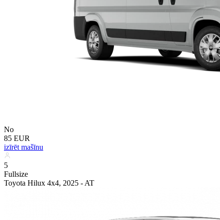
No
85 EUR
izīrēt mašīnu
5
Fullsize
Toyota Hilux 4x4, 2025 - AT