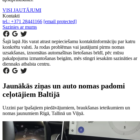
VISI JAUTĀJUMI
Kontakti
tel.: +371 28441166
[email protected]
Sazinies ar mums
Šajā lapā Jūs varat atrast nepieciešamu kontaktinformāciju par katru
konkrētu valsti. Ja rodas problēmas vai jautājumi pirms nomas
uzsakšanas, iznomātas automašīnas lietošanas brīdī, pēc mūsu
pakalpojumu izmantošanas beigām, mēs stingri iesakām sazināties ar
diennaks atbalsta centru.
Jaunākās ziņas un auto nomas padomi
ceļotājiem Baltijā
Uzzini par īpašajiem piedāvājumiem, braukšanas ieteikumiem un
nomas jaunumiem Rīgā, Tallinā un Viļņā.