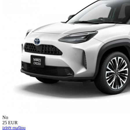
No
25 EUR
izīrēt mašīnu