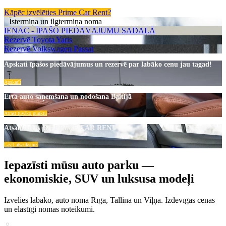
Kāpēc izvēlēties Prime Car Rent?
Īstermiņa un ilgtermiņa noma
IENĀC - ĪPAŠO PIEDĀVĀJUMU SADAĻĀ
Rezervē Toyota Yaris
Rezervē Volkswagen Passat
Apskati īpašos piedāvājumus un rezervē par labāko cenu jau tagad!
Apskatīt
Ērta auto saņemšana un nodošana Baltijā
Atrast tuvāko punktu
Atsauksmes par PRIME CAR RENT
Lasīt atsauksmes
Iepazīsti mūsu auto parku —
ekonomiskie, SUV un luksusa modeļi
Izvēlies labāko, auto noma Rīgā, Tallinā un Viļņā. Izdevīgas cenas
un elastīgi nomas noteikumi.