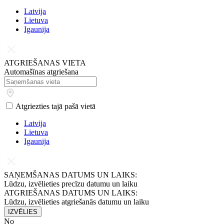
Latvijа
Lietuva
Igaunija
ATGRIEŠANAS VIETA
Automašīnas atgriešana
Atgriezties tajā pašā vietā
Latvijа
Lietuva
Igaunija
SAŅEMŠANAS DATUMS UN LAIKS:
Lūdzu, izvēlieties precīzu datumu un laiku
ATGRIEŠANAS DATUMS UN LAIKS:
Lūdzu, izvēlieties atgriešanās datumu un laiku
IZVĒLIES
No