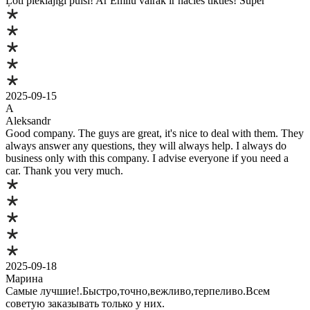
Ļoti pieklājīgi puiši! Ar Emīlu vairāk ir nācies tikties! Super
2025-09-15
A
Aleksandr
Good company. The guys are great, it's nice to deal with them. They
always answer any questions, they will always help. I always do
business only with this company. I advise everyone if you need a
car. Thank you very much.
2025-09-18
Марина
Самые лучшие!.Быстро,точно,вежливо,терпеливо.Всем
советую заказывать только у них.