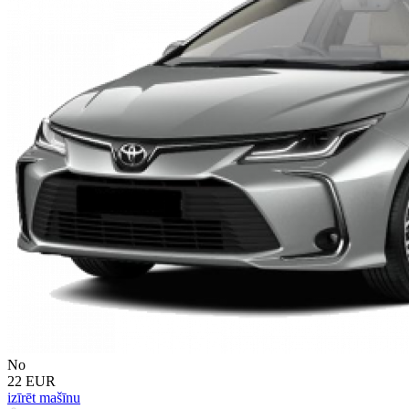
No
22 EUR
izīrēt mašīnu