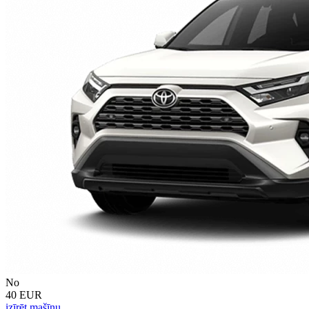
No
40 EUR
izīrēt mašīnu