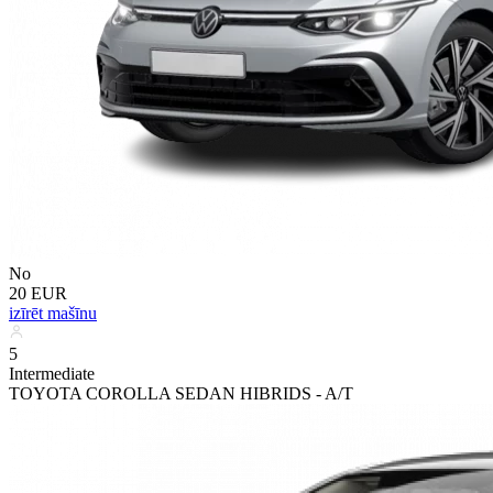
No
20 EUR
izīrēt mašīnu
5
Intermediate
TOYOTA COROLLA SEDAN HIBRIDS - A/T