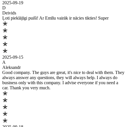
2025-09-19
D
Deivids
Ļoti pieklājīgi puiši! Ar Emīlu vairāk ir nācies tikties! Super
2025-09-15
A
Aleksandr
Good company. The guys are great, it's nice to deal with them. They
always answer any questions, they will always help. I always do
business only with this company. I advise everyone if you need a
car. Thank you very much.
2025-09-18