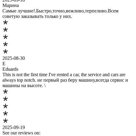
Марина
Самые лучшие!.Быстро,точно,вежливо,терпеливо.Всем
советую заказывать только у них.
2025-08-30
E
Eduards
This is not the first time I've rented a car, the service and cars are
always top notch. не первый раз беру машину,всегда сервис и
машины на высоте. \
2025-09-19
See our reviews on: