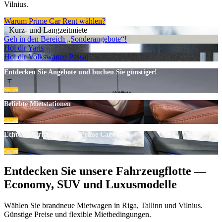
Vilnius.
Warum Prime Car Rent wählen?
Kurz- und Langzeitmiete
Geh in den Bereich „Sonderangebote“!
Hol dir Yaris
Hol dir Volkswagen Passat
Entdecken Sie Angebote und buchen Sie günstiger!
Suchen
Beliebte Mietstationen
Suchen
Echte Bewertungen über Prime Car Rent
Suchen
Entdecken Sie unsere Fahrzeugflotte —
Economy, SUV und Luxusmodelle
Wählen Sie brandneue Mietwagen in Riga, Tallinn und Vilnius.
Günstige Preise und flexible Mietbedingungen.