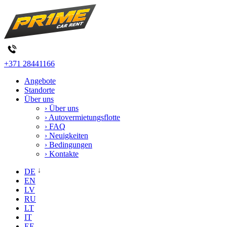
+371 28441166
Angebote
Standorte
Über uns
› Über uns
› Autovermietungsflotte
› FAQ
› Neuigkeiten
› Bedingungen
› Kontakte
DE
EN
LV
RU
LT
IT
EE