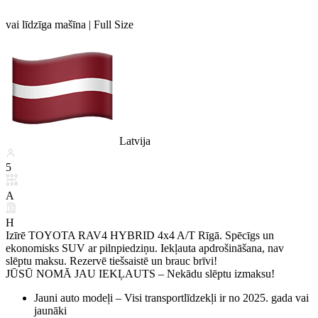
vai līdzīga mašīna |
Full Size
Latvija
5
A
H
Izīrē TOYOTA RAV4 HYBRID 4x4 A/T Rīgā. Spēcīgs un
ekonomisks SUV ar pilnpiedziņu. Iekļauta apdrošināšana, nav
slēptu maksu. Rezervē tiešsaistē un brauc brīvi!
JŪSŪ NOMĀ JAU IEKĻAUTS – Nekādu slēptu izmaksu!
Jauni auto modeļi – Visi transportlīdzekļi ir no 2025. gada vai
jaunāki