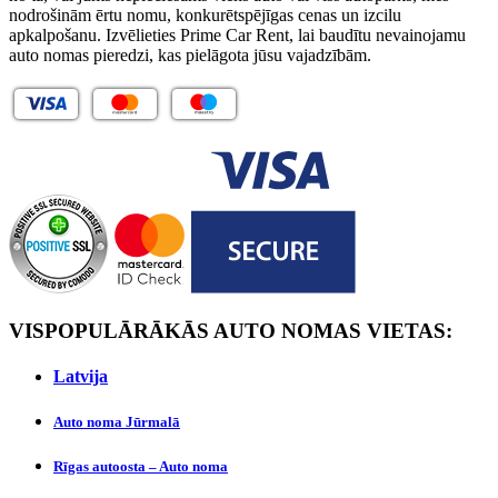
nodrošinām ērtu nomu, konkurētspējīgas cenas un izcilu
apkalpošanu. Izvēlieties Prime Car Rent, lai baudītu nevainojamu
auto nomas pieredzi, kas pielāgota jūsu vajadzībām.
VISPOPULĀRĀKĀS AUTO NOMAS VIETAS:
Latvijа
Auto noma Jūrmalā
Rīgas autoosta – Auto noma