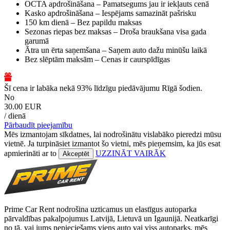
OCTA apdrošināšana – Pamatsegums jau ir iekļauts cenā
Kasko apdrošināšana – Iespējams samazināt pašrisku
150 km dienā – Bez papildu maksas
Sezonas riepas bez maksas – Droša braukšana visa gada
garumā
Ātra un ērta saņemšana – Saņem auto dažu minūšu laikā
Bez slēptām maksām – Cenas ir caurspīdīgas
Šī cena ir labāka nekā 93% līdzīgu piedāvājumu Rīgā šodien.
No
30.00 EUR
/ dienā
Pārbaudīt pieejamību
Mēs izmantojam sīkdatnes, lai nodrošinātu vislabāko pieredzi mūsu
vietnē. Ja turpināsiet izmantot šo vietni, mēs pieņemsim, ka jūs esat
apmierināti ar to
UZZINĀT VAIRĀK
Akceptēt
Prime Car Rent nodrošina uzticamus un elastīgus autoparka
pārvaldības pakalpojumus Latvijā, Lietuvā un Igaunijā. Neatkarīgi
no tā, vai jums nepieciešams viens auto vai viss autoparks, mēs