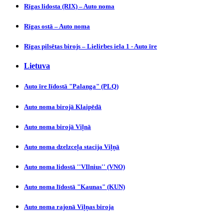
Rīgas lidosta (RIX) – Auto noma
Rīgas ostā – Auto noma
Rīgas pilsētas birojs – Lielirbes iela 1 - Auto īre
Lietuva
Auto īre līdostā "Palanga" (PLQ)
Auto noma birojā Klaipēdā
Auto noma birojā Viļnā
Auto noma dzelzceļa stacija Viļņā
Auto noma lidostā ''VIlnius'' (VNO)
Auto noma līdostā "Kaunas" (KUN)
Auto noma rajonā Viļņas biroja