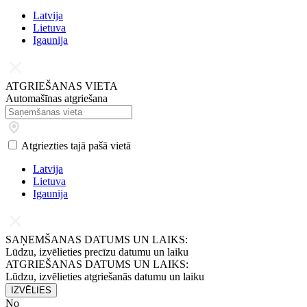
Latvijа
Lietuva
Igaunija
ATGRIEŠANAS VIETA
Automašīnas atgriešana
Atgriezties tajā pašā vietā
Latvijа
Lietuva
Igaunija
SAŅEMŠANAS DATUMS UN LAIKS:
Lūdzu, izvēlieties precīzu datumu un laiku
ATGRIEŠANAS DATUMS UN LAIKS:
Lūdzu, izvēlieties atgriešanās datumu un laiku
IZVĒLIES
No