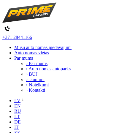
+371 28441166
Mūsu auto nomas piedāvājumi
Auto nomas vietas
Par mums
› Par mums
› Auto nomas autoparks
› BUJ
› Jaunumi
› Noteikumi
› Kontakti
LV
EN
RU
LT
DE
IT
EE