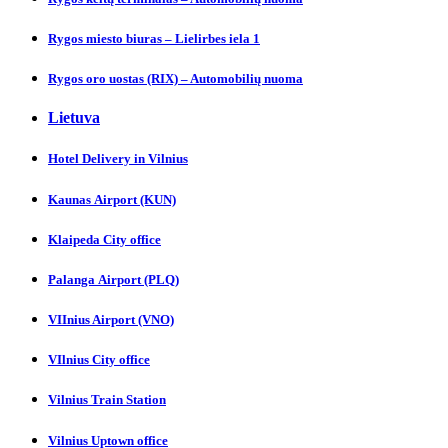
Rygos miesto biuras – Lielirbes iela 1
Rygos oro uostas (RIX) – Automobilių nuoma
Lietuva
Hotel Delivery in Vilnіus
Kaunas Аirport (KUN)
Klaipeda City officе
Palanga Аirport (PLQ)
VIInius Airport (VNO)
VIlnius City оffice
Vilnius Trаin Station
Vilnius Uptown officе