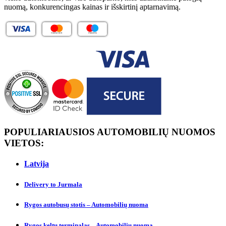
nuomą, konkurencingas kainas ir išskirtinį aptarnavimą.
POPULIARIAUSIOS AUTOMOBILIŲ NUOMOS
VIETOS:
Latvija
Delivery to Jurmalа
Rygos autobusų stotis – Automobilių nuoma
Rygos keltų terminalas – Automobilių nuoma