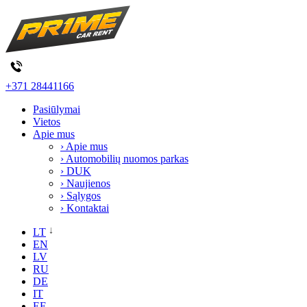
+371 28441166
Pasiūlymai
Vietos
Apie mus
› Apie mus
› Automobilių nuomos parkas
› DUK
› Naujienos
› Sąlygos
› Kontaktai
LT
EN
LV
RU
DE
IT
EE