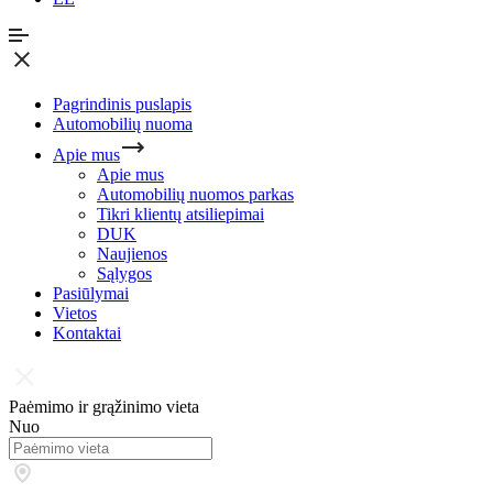
Pagrindinis puslapis
Automobilių nuoma
Apie mus
Apie mus
Automobilių nuomos parkas
Tikri klientų atsiliepimai
DUK
Naujienos
Sąlygos
Pasiūlymai
Vietos
Kontaktai
Paėmimo ir grąžinimo vieta
Nuo