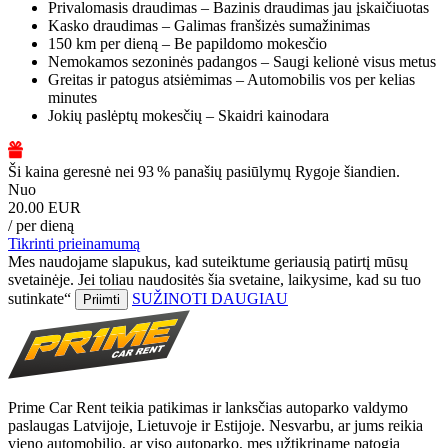
Privalomasis draudimas – Bazinis draudimas jau įskaičiuotas
Kasko draudimas – Galimas franšizės sumažinimas
150 km per dieną – Be papildomo mokesčio
Nemokamos sezoninės padangos – Saugi kelionė visus metus
Greitas ir patogus atsiėmimas – Automobilis vos per kelias
minutes
Jokių paslėptų mokesčių – Skaidri kainodara
Ši kaina geresnė nei 93 % panašių pasiūlymų Rygoje šiandien.
Nuo
20.00 EUR
/ per dieną
Tikrinti prieinamumą
Mes naudojame slapukus, kad suteiktume geriausią patirtį mūsų
svetainėje. Jei toliau naudositės šia svetaine, laikysime, kad su tuo
sutinkate“
SUŽINOTI DAUGIAU
Priimti
Prime Car Rent teikia patikimas ir lanksčias autoparko valdymo
paslaugas Latvijoje, Lietuvoje ir Estijoje. Nesvarbu, ar jums reikia
vieno automobilio, ar viso autoparko, mes užtikriname patogią