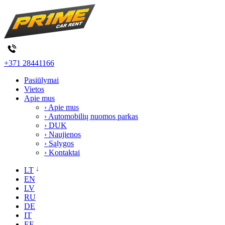
+371 28441166
Pasiūlymai
Vietos
Apie mus
› Apie mus
› Automobilių nuomos parkas
› DUK
› Naujienos
› Sąlygos
› Kontaktai
LT
EN
LV
RU
DE
IT
EE