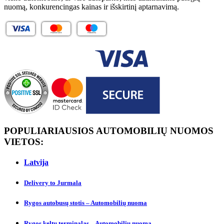
nuomą, konkurencingas kainas ir išskirtinį aptarnavimą.
POPULIARIAUSIOS AUTOMOBILIŲ NUOMOS
VIETOS:
Latvija
Delivery to Jurmalа
Rygos autobusų stotis – Automobilių nuoma
Rygos keltų terminalas – Automobilių nuoma