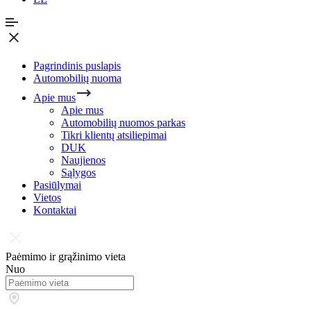
Pagrindinis puslapis
Automobilių nuoma
Apie mus
Apie mus
Automobilių nuomos parkas
Tikri klientų atsiliepimai
DUK
Naujienos
Sąlygos
Pasiūlymai
Vietos
Kontaktai
Paėmimo ir grąžinimo vieta
Nuo