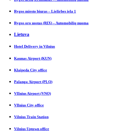
Rygos miesto biuras – Lielirbes iela 1
Rygos oro uostas (RIX) – Automobilių nuoma
Lietuva
Hotel Delivery in Vilnіus
Kaunas Аirport (KUN)
Klaipeda City officе
Palanga Аirport (PLQ)
VIInius Airport (VNO)
VIlnius City оffice
Vilnius Trаin Station
Vilnius Uptown officе