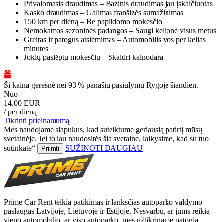
Privalomasis draudimas – Bazinis draudimas jau įskaičiuotas
Kasko draudimas – Galimas franšizės sumažinimas
150 km per dieną – Be papildomo mokesčio
Nemokamos sezoninės padangos – Saugi kelionė visus metus
Greitas ir patogus atsiėmimas – Automobilis vos per kelias
minutes
Jokių paslėptų mokesčių – Skaidri kainodara
Ši kaina geresnė nei 93 % panašių pasiūlymų Rygoje šiandien.
Nuo
14.00 EUR
/ per dieną
Tikrinti prieinamumą
Mes naudojame slapukus, kad suteiktume geriausią patirtį mūsų
svetainėje. Jei toliau naudositės šia svetaine, laikysime, kad su tuo
sutinkate“
SUŽINOTI DAUGIAU
Priimti
Prime Car Rent teikia patikimas ir lanksčias autoparko valdymo
paslaugas Latvijoje, Lietuvoje ir Estijoje. Nesvarbu, ar jums reikia
vieno automobilio, ar viso autoparko, mes užtikriname patogią