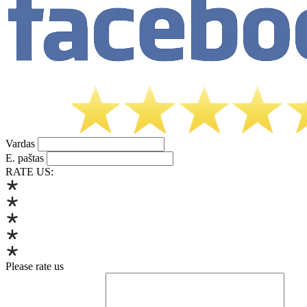
Vardas
E. paštas
RATE US:
Please rate us