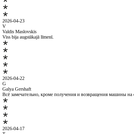
2026-04-23
V
Valdis Maslovskis
Viss bija augstākajā līmenī.
2026-04-22
G
Galya Gershaft
Всё замечательно, кроме получения и возвращения машины на с
2026-04-17
T