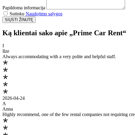
Papildoma informacija
Sutinku
Naudojimo sąlygos
Ką klientai sako apie „Prime Car Rent“
I
Ilze
Always accommodating with a very polite and helpful staff.
2026-04-24
A
Anna
Highly recommend, one of the few rental companies not requiring credi