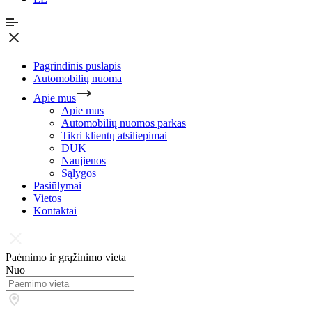
Pagrindinis puslapis
Automobilių nuoma
Apie mus
Apie mus
Automobilių nuomos parkas
Tikri klientų atsiliepimai
DUK
Naujienos
Sąlygos
Pasiūlymai
Vietos
Kontaktai
Paėmimo ir grąžinimo vieta
Nuo