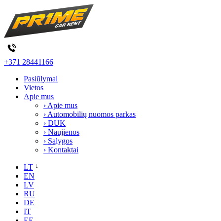
+371 28441166
Pasiūlymai
Vietos
Apie mus
› Apie mus
› Automobilių nuomos parkas
› DUK
› Naujienos
› Sąlygos
› Kontaktai
LT
EN
LV
RU
DE
IT
EE