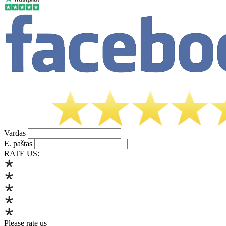
Vardas
E. paštas
RATE US:
Please rate us