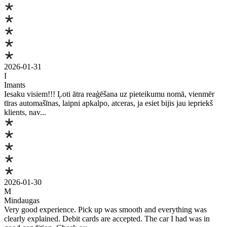
2026-01-31
I
Imants
Iesaku visiem!!! Ļoti ātra reaģēšana uz pieteikumu nomā, vienmēr
tīras automašīnas, laipni apkalpo, atceras, ja esiet bijis jau iepriekš
klients, nav...
2026-01-30
M
Mindaugas
Very good experience. Pick up was smooth and everything was
clearly explained. Debit cards are accepted. The car I had was in