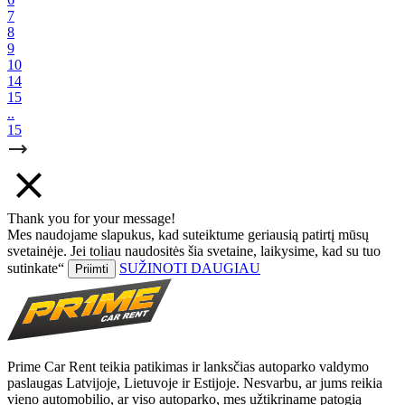
7
8
9
10
14
15
..
15
Thank you for your message!
Mes naudojame slapukus, kad suteiktume geriausią patirtį mūsų
svetainėje. Jei toliau naudositės šia svetaine, laikysime, kad su tuo
sutinkate“
SUŽINOTI DAUGIAU
Priimti
Prime Car Rent teikia patikimas ir lanksčias autoparko valdymo
paslaugas Latvijoje, Lietuvoje ir Estijoje. Nesvarbu, ar jums reikia
vieno automobilio, ar viso autoparko, mes užtikriname patogią