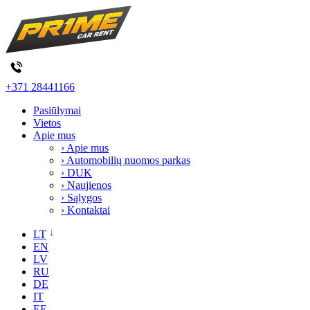
+371 28441166
Pasiūlymai
Vietos
Apie mus
› Apie mus
› Automobilių nuomos parkas
› DUK
› Naujienos
› Sąlygos
› Kontaktai
LT
EN
LV
RU
DE
IT
EE