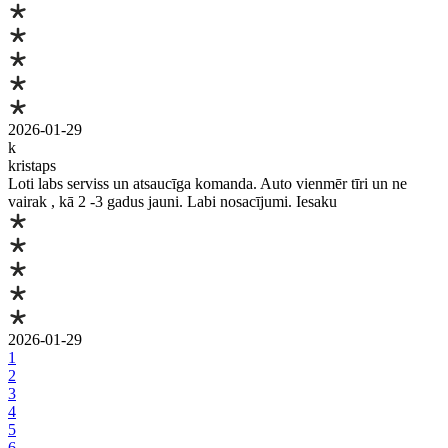
2026-01-29
k
kristaps
Loti labs serviss un atsaucīga komanda. Auto vienmēr tīri un ne
vairak , kā 2 -3 gadus jauni. Labi nosacījumi. Iesaku
2026-01-29
1
2
3
4
5
6