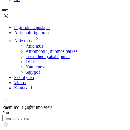
Pagrindinis puslapis
Automobilių nuoma
Apie mus
Apie mus
Automobilių nuomos parkas
Tikri klientų atsiliepimai
DUK
Naujienos
Sąlygos
Pasiūlymai
Vietos
Kontaktai
Paėmimo ir grąžinimo vieta
Nuo