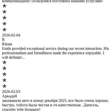
коммуникацией! Пользуемся постоянно вашими услугами!
2026-02-04
R
Rinata
Emils provided exceptional service during our recent interaction. His
professionalism and friendliness made the experience enjoyable. I
will definitel...
2026-02-03
Аркадий
заказывали авто в конце декабря 2025. все было очень хорошо,
быстро, тойота была чистая и оч качественная . Даниэль,
спасибо тебе большое!