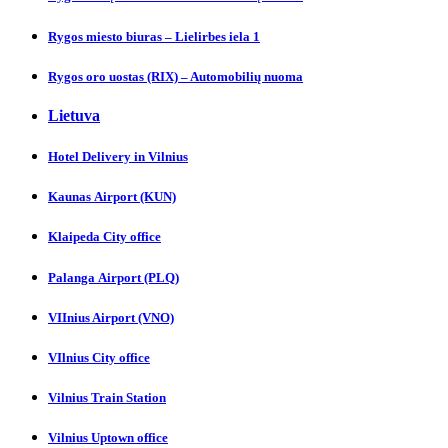
Rygos miesto biuras – Lielirbes iela 1
Rygos oro uostas (RIX) – Automobilių nuoma
Lietuva
Hotel Delivery in Vilnіus
Kaunas Аirport (KUN)
Klaipeda City officе
Palanga Аirport (PLQ)
VIInius Airport (VNO)
VIlnius City оffice
Vilnius Trаin Station
Vilnius Uptown officе