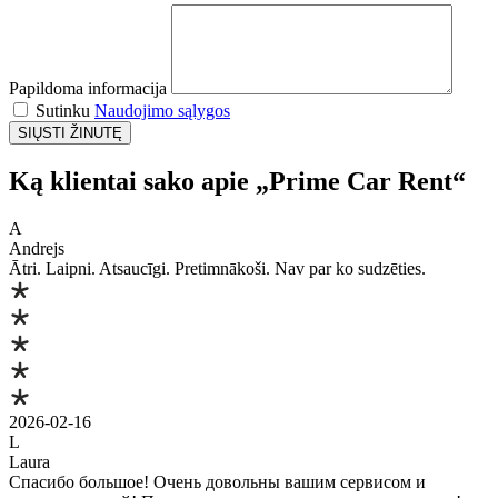
Papildoma informacija
Sutinku
Naudojimo sąlygos
Ką klientai sako apie „Prime Car Rent“
A
Andrejs
Ātri. Laipni. Atsaucīgi. Pretimnākoši. Nav par ko sudzēties.
2026-02-16
L
Laura
Спасибо большое! Очень довольны вашим сервисом и