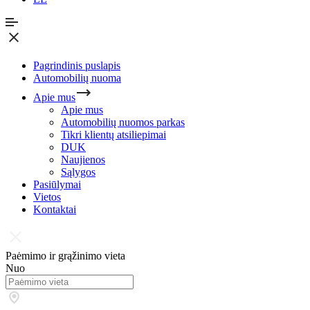
Pagrindinis puslapis
Automobilių nuoma
Apie mus
Apie mus
Automobilių nuomos parkas
Tikri klientų atsiliepimai
DUK
Naujienos
Sąlygos
Pasiūlymai
Vietos
Kontaktai
Paėmimo ir grąžinimo vieta
Nuo