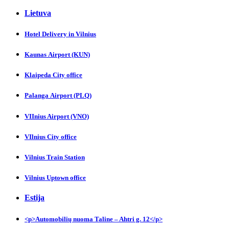
Lietuva
Hotel Delivery in Vilnіus
Kaunas Аirport (KUN)
Klaipeda City officе
Palanga Аirport (PLQ)
VIInius Airport (VNO)
VIlnius City оffice
Vilnius Trаin Station
Vilnius Uptown officе
Estija
<p>Automobilių nuoma Taline – Ahtri g. 12</p>