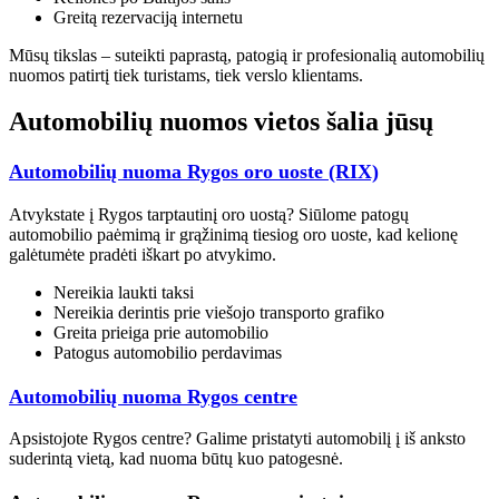
Greitą rezervaciją internetu
Mūsų tikslas – suteikti paprastą, patogią ir profesionalią automobilių
nuomos patirtį tiek turistams, tiek verslo klientams.
Automobilių nuomos vietos šalia jūsų
Automobilių nuoma Rygos oro uoste (RIX)
Atvykstate į Rygos tarptautinį oro uostą? Siūlome patogų
automobilio paėmimą ir grąžinimą tiesiog oro uoste, kad kelionę
galėtumėte pradėti iškart po atvykimo.
Nereikia laukti taksi
Nereikia derintis prie viešojo transporto grafiko
Greita prieiga prie automobilio
Patogus automobilio perdavimas
Automobilių nuoma Rygos centre
Apsistojote Rygos centre? Galime pristatyti automobilį į iš anksto
suderintą vietą, kad nuoma būtų kuo patogesnė.