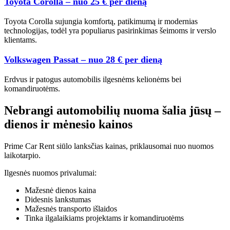
Toyota Corolla – nuo 25 € per dieną
Toyota Corolla sujungia komfortą, patikimumą ir modernias
technologijas, todėl yra populiarus pasirinkimas šeimoms ir verslo
klientams.
Volkswagen Passat – nuo 28 € per dieną
Erdvus ir patogus automobilis ilgesnėms kelionėms bei
komandiruotėms.
Nebrangi automobilių nuoma šalia jūsų –
dienos ir mėnesio kainos
Prime Car Rent siūlo lanksčias kainas, priklausomai nuo nuomos
laikotarpio.
Ilgesnės nuomos privalumai:
Mažesnė dienos kaina
Didesnis lankstumas
Mažesnės transporto išlaidos
Tinka ilgalaikiams projektams ir komandiruotėms