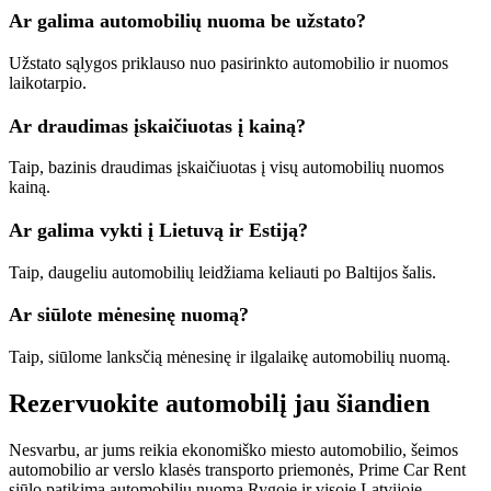
Ar galima automobilių nuoma be užstato?
Užstato sąlygos priklauso nuo pasirinkto automobilio ir nuomos
laikotarpio.
Ar draudimas įskaičiuotas į kainą?
Taip, bazinis draudimas įskaičiuotas į visų automobilių nuomos
kainą.
Ar galima vykti į Lietuvą ir Estiją?
Taip, daugeliu automobilių leidžiama keliauti po Baltijos šalis.
Ar siūlote mėnesinę nuomą?
Taip, siūlome lanksčią mėnesinę ir ilgalaikę automobilių nuomą.
Rezervuokite automobilį jau šiandien
Nesvarbu, ar jums reikia ekonomiško miesto automobilio, šeimos
automobilio ar verslo klasės transporto priemonės, Prime Car Rent
siūlo patikimą automobilių nuomą Rygoje ir visoje Latvijoje.