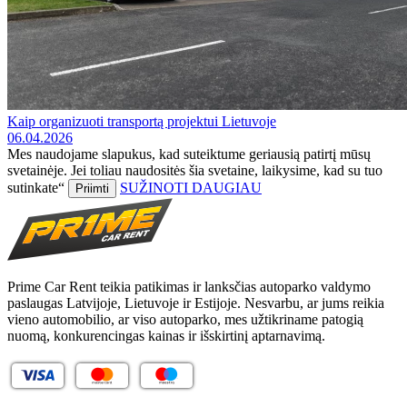
Kaip organizuoti transportą projektui Lietuvoje
06.04.2026
Mes naudojame slapukus, kad suteiktume geriausią patirtį mūsų
svetainėje. Jei toliau naudositės šia svetaine, laikysime, kad su tuo
sutinkate“
SUŽINOTI DAUGIAU
Priimti
Prime Car Rent teikia patikimas ir lanksčias autoparko valdymo
paslaugas Latvijoje, Lietuvoje ir Estijoje. Nesvarbu, ar jums reikia
vieno automobilio, ar viso autoparko, mes užtikriname patogią
nuomą, konkurencingas kainas ir išskirtinį aptarnavimą.