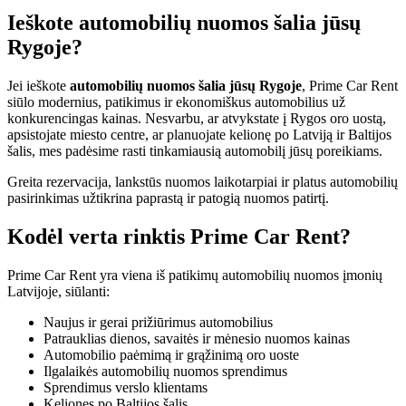
Ieškote automobilių nuomos šalia jūsų
Rygoje?
Jei ieškote
automobilių nuomos šalia jūsų Rygoje
, Prime Car Rent
siūlo modernius, patikimus ir ekonomiškus automobilius už
konkurencingas kainas. Nesvarbu, ar atvykstate į Rygos oro uostą,
apsistojate miesto centre, ar planuojate kelionę po Latviją ir Baltijos
šalis, mes padėsime rasti tinkamiausią automobilį jūsų poreikiams.
Greita rezervacija, lankstūs nuomos laikotarpiai ir platus automobilių
pasirinkimas užtikrina paprastą ir patogią nuomos patirtį.
Kodėl verta rinktis Prime Car Rent?
Prime Car Rent yra viena iš patikimų automobilių nuomos įmonių
Latvijoje, siūlanti:
Naujus ir gerai prižiūrimus automobilius
Patrauklias dienos, savaitės ir mėnesio nuomos kainas
Automobilio paėmimą ir grąžinimą oro uoste
Ilgalaikės automobilių nuomos sprendimus
Sprendimus verslo klientams
Keliones po Baltijos šalis