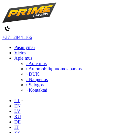
+371 28441166
Pasiūlymai
Vietos
Apie mus
› Apie mus
› Automobilių nuomos parkas
› DUK
› Naujienos
› Sąlygos
› Kontaktai
LT
EN
LV
RU
DE
IT
EE