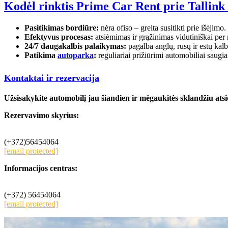
Kodėl rinktis Prime Car Rent prie Tallink
Pasitikimas bordiūre:
nėra ofiso – greita susitikti prie išėjimo.
Efektyvus procesas:
atsiėmimas ir grąžinimas vidutiniškai per
24/7 daugakalbis palaikymas:
pagalba anglų, rusų ir estų kal
Patikima
autoparka
:
reguliariai prižiūrimi automobiliai saugi
Kontaktai ir rezervacija
Užsisakykite automobilį jau šiandien ir mėgaukitės sklandžiu ats
Rezervavimo skyrius:
(+372)56454064
[email protected]
Informacijos centras:
(+372) 56454064
[email protected]