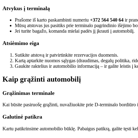
Atvykus į terminalą
Prašome iš karto paskambinti numeriu
+372 564 540 64
ir pran
Mūsų atstovas jus pasitiks prie terminalo pagrindinio išėjimo bo
Jei turite bagažo, komanda mielai padės jį įkrauti į automobilį.
Atsiėmimo eiga
Sutikite atstovą ir patvirtinkite rezervacijos duomenis.
Kartą aptarkite nuomos sąlygas (draudimas, degalų politika, rid
Gaukite raktelius ir automobilio informaciją – ir galite leistis į k
Kaip grąžinti automobilį
Grąžinimas terminale
Kai būsite pasiruošę grąžinti, nuvažiuokite prie D-terminalo bordiūro
Galutinė patikra
Kartu patikrinsime automobilio būklę. Pabaigus patikrą, galite tęsti k