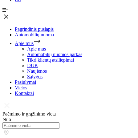
Pagrindinis puslapis
Automobilių nuoma
Apie mus
Apie mus
Automobilių nuomos parkas
Tikri klientų atsiliepimai
DUK
Naujienos
Sąlygos
Pasiūlymai
Vietos
Kontaktai
Paėmimo ir grąžinimo vieta
Nuo