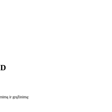
 D
ėmimą ir grąžinimą: