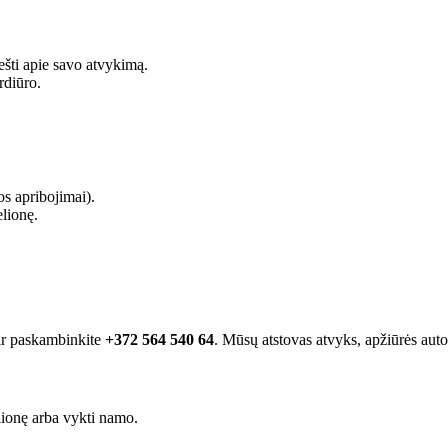
ešti apie savo atvykimą.
rdiūro.
os apribojimai).
elionę.
 ir paskambinkite
+372 564 540 64
. Mūsų atstovas atvyks, apžiūrės autom
elionę arba vykti namo.