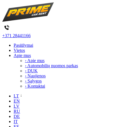
+371 28441166
Pasiūlymai
Vietos
Apie mus
› Apie mus
› Automobilių nuomos parkas
› DUK
› Naujienos
› Sąlygos
› Kontaktai
LT
EN
LV
RU
DE
IT
EE