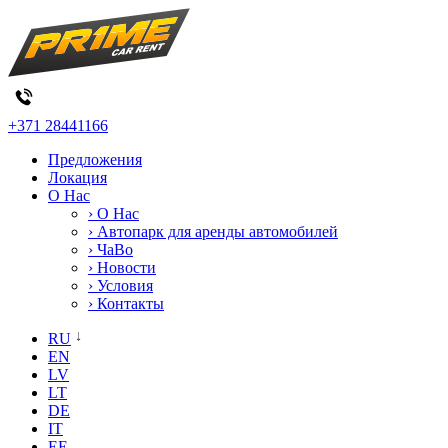
+371 28441166
Предложения
Локация
О Нас
› О Нас
› Автопарк для аренды автомобилей
› ЧаВо
› Новости
› Условия
› Контакты
RU
EN
LV
LT
DE
IT
EE