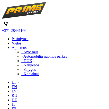
+371 28441166
Pasiūlymai
Vietos
Apie mus
› Apie mus
› Automobilių nuomos parkas
› DUK
› Naujienos
› Sąlygos
› Kontaktai
LT
EN
LV
RU
DE
IT
EE