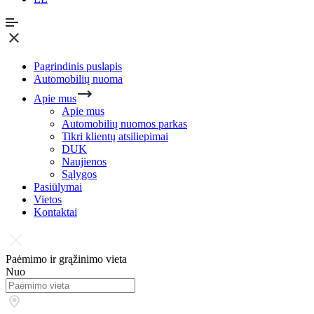
Pagrindinis puslapis
Automobilių nuoma
Apie mus
Apie mus
Automobilių nuomos parkas
Tikri klientų atsiliepimai
DUK
Naujienos
Sąlygos
Pasiūlymai
Vietos
Kontaktai
Paėmimo ir grąžinimo vieta
Nuo