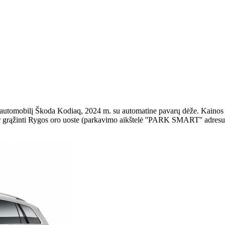
 automobilį Škoda Kodiaq, 2024 m. su automatine pavarų dėže. Kainos 
ir grąžinti Rygos oro uoste (parkavimo aikštelė ''PARK SMART'' adresu D