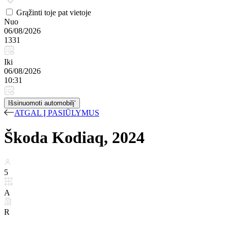
Grąžinti toje pat vietoje
Nuo
06/08/2026
1331
Iki
06/08/2026
10:31
Išsinuomoti automobilį‘
ATGAL Į PASIŪLYMUS
Škoda Kodiaq, 2024
5
A
R