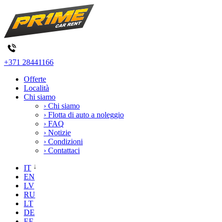
+371 28441166
Offerte
Località
Chi siamo
› Chi siamo
› Flotta di auto a noleggio
› FAQ
› Notizie
› Condizioni
› Contattaci
IT
EN
LV
RU
LT
DE
EE