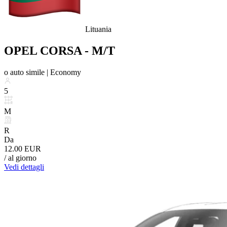
Lituania
OPEL CORSA - M/T
o auto simile |
Economy
5
M
R
Da
12.00 EUR
/ al giorno
Vedi dettagli