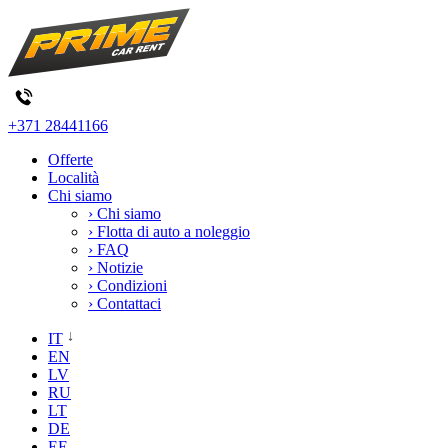
+371 28441166
Offerte
Località
Chi siamo
› Chi siamo
› Flotta di auto a noleggio
› FAQ
› Notizie
› Condizioni
› Contattaci
IT
EN
LV
RU
LT
DE
EE