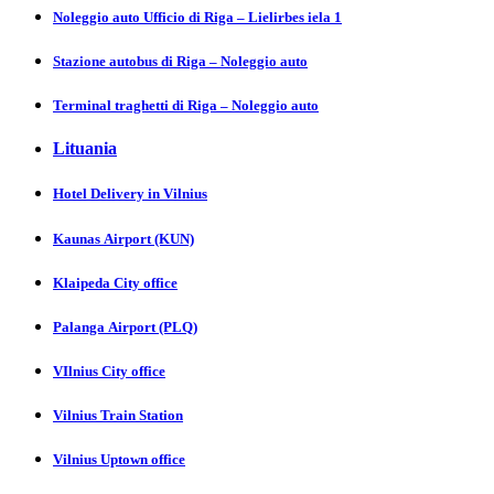
Noleggio auto Ufficio di Riga – Lielirbes iela 1
Stazione autobus di Riga – Noleggio auto
Terminal traghetti di Riga – Noleggio auto
Lituania
Hotel Delivery in Vіlnіus
Kaunas Аіrport (KUN)
Klaipeda City offiсе
Palanga Аіrport (PLQ)
VIlnius City оfficе
Vilnius Trаin Stаtion
Vilnius Uptown оfficе