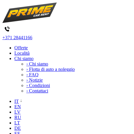
+371 28441166
Offerte
Località
Chi siamo
› Chi siamo
› Flotta di auto a noleggio
› FAQ
› Notizie
› Condizioni
› Contattaci
IT
EN
LV
RU
LT
DE
EE