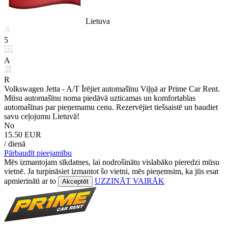
Lietuva
5
A
R
Volkswagen Jetta - A/T Īrējiet automašīnu Viļņā ar Prime Car Rent.
Mūsu automašīnu noma piedāvā uzticamas un komfortablas
automašīnas par pieņemamu cenu. Rezervējiet tiešsaistē un baudiet
savu ceļojumu Lietuvā!
No
15.50 EUR
/ dienā
Pārbaudīt pieejamību
Mēs izmantojam sīkdatnes, lai nodrošinātu vislabāko pieredzi mūsu
vietnē. Ja turpināsiet izmantot šo vietni, mēs pieņemsim, ka jūs esat
apmierināti ar to
UZZINĀT VAIRĀK
Akceptēt