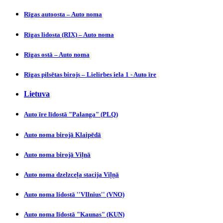
Rīgas autoosta – Auto noma
Rīgas lidosta (RIX) – Auto noma
Rīgas ostā – Auto noma
Rīgas pilsētas birojs – Lielirbes iela 1 - Auto īre
Lietuva
Auto īre līdostā "Palanga" (PLQ)
Auto noma birojā Klaipēdā
Auto noma birojā Viļnā
Auto noma dzelzceļa stacija Viļņā
Auto noma lidostā ''VIlnius'' (VNO)
Auto noma līdostā "Kaunas" (KUN)