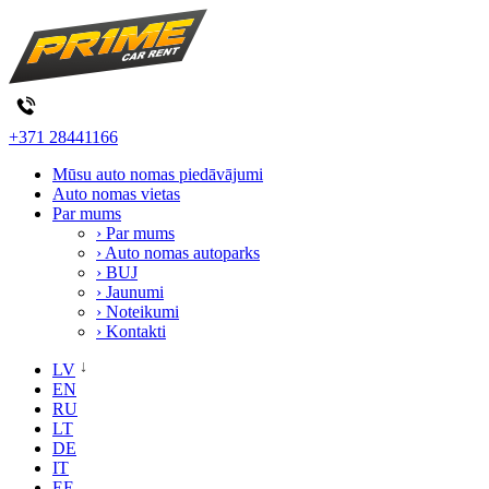
+371 28441166
Mūsu auto nomas piedāvājumi
Auto nomas vietas
Par mums
› Par mums
› Auto nomas autoparks
› BUJ
› Jaunumi
› Noteikumi
› Kontakti
LV
EN
RU
LT
DE
IT
EE