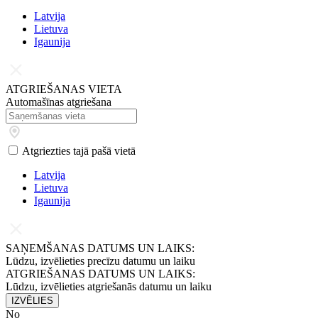
Latvijа
Lietuva
Igaunija
ATGRIEŠANAS VIETA
Automašīnas atgriešana
Atgriezties tajā pašā vietā
Latvijа
Lietuva
Igaunija
SAŅEMŠANAS DATUMS UN LAIKS:
Lūdzu, izvēlieties precīzu datumu un laiku
ATGRIEŠANAS DATUMS UN LAIKS:
Lūdzu, izvēlieties atgriešanās datumu un laiku
IZVĒLIES
No