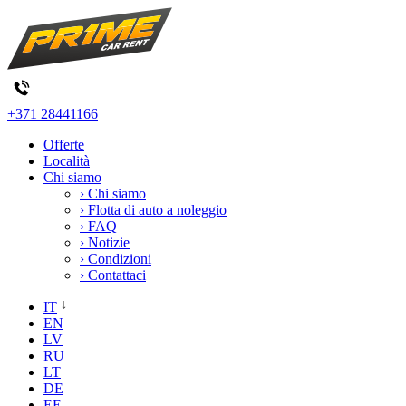
+371 28441166
Offerte
Località
Chi siamo
› Chi siamo
› Flotta di auto a noleggio
› FAQ
› Notizie
› Condizioni
› Contattaci
IT
EN
LV
RU
LT
DE
EE