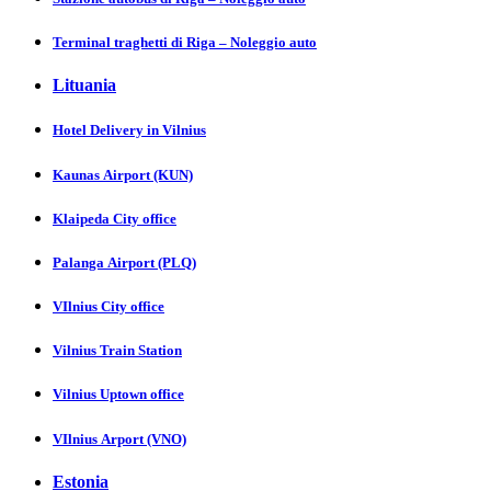
Terminal traghetti di Riga – Noleggio auto
Lituania
Hotel Delivery in Vіlnіus
Kaunas Аіrport (KUN)
Klaipeda City offiсе
Palanga Аіrport (PLQ)
VIlnius City оfficе
Vilnius Trаin Stаtion
Vilnius Uptown оfficе
VIlnius Аrport (VNO)
Estonia