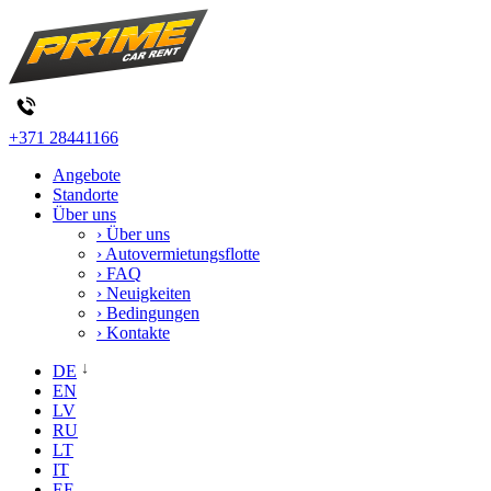
+371 28441166
Angebote
Standorte
Über uns
› Über uns
› Autovermietungsflotte
› FAQ
› Neuigkeiten
› Bedingungen
› Kontakte
DE
EN
LV
RU
LT
IT
EE