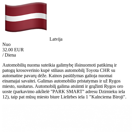
Latvija
Nuo
32.00 EUR
/ Diena
Automobilių nuoma suteikia galimybę išsinuomoti patikimą ir
patogų krosoverinio kupė stiliaus automobilį Toyota CHR su
automatine pavarų dėže. Kainos pasiūlymas galioja nuomai
einamajai savaitei. Galimas automobilio pristatymas ir už Rygos
miesto, susitarus. Automobilį galima atsiimti ir grąžinti Rygos oro
uoste (parkavimo aikštelė ''PARK SMART'' adresu Dzirnieku iela
12), taip pat mūsų miesto biure Lielirbes iela 1 "Kalnciema Biroji".