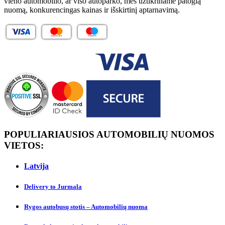
vieno automobilio, ar viso autoparko, mes užtikriname patogią
nuomą, konkurencingas kainas ir išskirtinį aptarnavimą.
POPULIARIAUSIOS AUTOMOBILIŲ NUOMOS
VIETOS:
Latvija
Delivery to Jurmalа
Rygos autobusų stotis – Automobilių nuoma