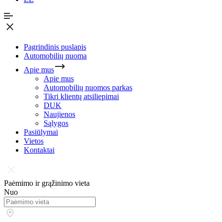
Pagrindinis puslapis
Automobilių nuoma
Apie mus
Apie mus
Automobilių nuomos parkas
Tikri klientų atsiliepimai
DUK
Naujienos
Sąlygos
Pasiūlymai
Vietos
Kontaktai
Paėmimo ir grąžinimo vieta
Nuo