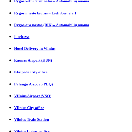
Rygos keltų terminalas – Automobilių nuoma
Rygos miesto biuras – Lielirbes iela 1
Rygos oro uostas (RIX) – Automobilių nuoma
Lietuva
Hotel Delivery in Vilnіus
Kaunas Аirport (KUN)
Klaipeda City officе
Palanga Аirport (PLQ)
VIInius Airport (VNO)
VIlnius City оffice
Vilnius Trаin Station
Vilnius Uptown officе