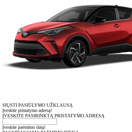
SIŲSTI PASIŪLYMO UŽKLAUSĄ
Įveskite pristatymo adresą!
ĮVESKITE PASIRINKTĄ PRISTATYMO ADRESĄ
Įveskite paėmimo datą!