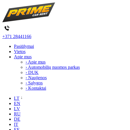
+371 28441166
Pasiūlymai
Vietos
Apie mus
› Apie mus
› Automobilių nuomos parkas
› DUK
› Naujienos
› Sąlygos
› Kontaktai
LT
EN
LV
RU
DE
IT
EE