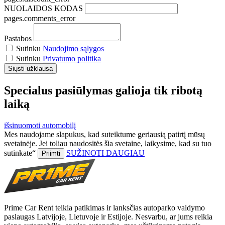
NUOLAIDOS KODAS
pages.comments_error
Pastabos
Sutinku
Naudojimo sąlygos
Sutinku
Privatumo politika
Specialus pasiūlymas galioja tik ribotą
laiką
išsinuomoti automobilį
Mes naudojame slapukus, kad suteiktume geriausią patirtį mūsų
svetainėje. Jei toliau naudositės šia svetaine, laikysime, kad su tuo
sutinkate“
SUŽINOTI DAUGIAU
Priimti
Prime Car Rent teikia patikimas ir lanksčias autoparko valdymo
paslaugas Latvijoje, Lietuvoje ir Estijoje. Nesvarbu, ar jums reikia