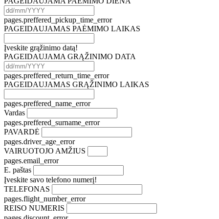
PAGEIDAUJAMA PAĖMIMO DIENA
pages.preffered_pickup_time_error
PAGEIDAUJAMAS PAĖMIMO LAIKAS
Įveskite grąžinimo datą!
PAGEIDAUJAMA GRĄŽINIMO DATA
pages.preffered_return_time_error
PAGEIDAUJAMAS GRĄŽINIMO LAIKAS
pages.preffered_name_error
Vardas
pages.preffered_surname_error
PAVARDĖ
pages.driver_age_error
VAIRUOTOJO AMŽIUS
pages.email_error
E. paštas
Įveskite savo telefono numerį!
TELEFONAS
pages.flight_number_error
REISO NUMERIS
pages.discount_error