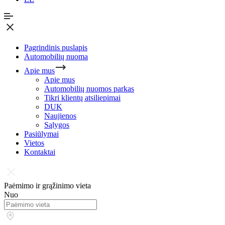
Pagrindinis puslapis
Automobilių nuoma
Apie mus
Apie mus
Automobilių nuomos parkas
Tikri klientų atsiliepimai
DUK
Naujienos
Sąlygos
Pasiūlymai
Vietos
Kontaktai
Paėmimo ir grąžinimo vieta
Nuo