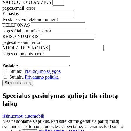
VAIRUOTOJO AMŽIUS
pages.email_error
E. paštas
Įveskite savo telefono numerį!
TELEFONAS
pages.flight_number_error
REISO NUMERIS
pages.discount_error
NUOLAIDOS KODAS
pages.comments_error
Pastabos
Sutinku
Naudojimo sąlygos
Sutinku
Privatumo politika
Specialus pasiūlymas galioja tik ribotą
laiką
išsinuomoti automobilį
Mes naudojame slapukus, kad suteiktume geriausią patirtį mūsų
svetainėje. Jei toliau naudositės šia svetaine, laikysime, kad su tuo