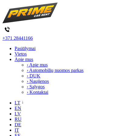
+371 28441166
Pasiūlymai
Vietos
Apie mus
› Apie mus
› Automobilių nuomos parkas
› DUK
› Naujienos
› Sąlygos
› Kontaktai
LT
EN
LV
RU
DE
IT
EE