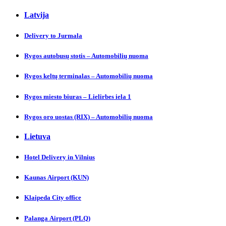
Latvija
Delivery to Jurmalа
Rygos autobusų stotis – Automobilių nuoma
Rygos keltų terminalas – Automobilių nuoma
Rygos miesto biuras – Lielirbes iela 1
Rygos oro uostas (RIX) – Automobilių nuoma
Lietuva
Hotel Delivery in Vilnіus
Kaunas Аirport (KUN)
Klaipeda City officе
Palanga Аirport (PLQ)