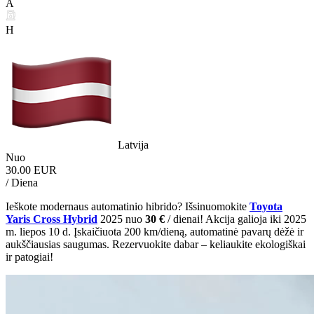
A
H
Latvija
Nuo
30.00 EUR
/ Diena
Ieškote modernaus automatinio hibrido? Išsinuomokite
Toyota
Yaris Cross Hybrid
2025 nuo
30 €
/ dienai! Akcija galioja iki 2025
m. liepos 10 d. Įskaičiuota 200 km/dieną, automatinė pavarų dėžė ir
aukščiausias saugumas. Rezervuokite dabar – keliaukite ekologiškai
ir patogiai!