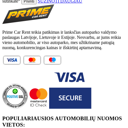
sutinkate“
SUŽINOTI DAUGIAU
Priimti
Prime Car Rent teikia patikimas ir lanksčias autoparko valdymo
paslaugas Latvijoje, Lietuvoje ir Estijoje. Nesvarbu, ar jums reikia
vieno automobilio, ar viso autoparko, mes užtikriname patogią
nuomą, konkurencingas kainas ir išskirtinį aptarnavimą.
POPULIARIAUSIOS AUTOMOBILIŲ NUOMOS
VIETOS: