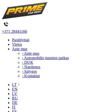
+371 28441166
Pasiūlymai
Vietos
Apie mus
› Apie mus
› Automobilių nuomos parkas
› DUK
› Naujienos
› Sąlygos
› Kontaktai
LT
EN
LV
RU
DE
IT
EE