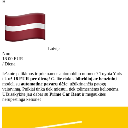
H
Latvija
Nuo
18.00 EUR
/ Diena
Ieškote patikimos ir prieinamos automobilio nuomos? Toyota Yaris
tik už
18 EUR per dieną
! Galite rinktis
hibridinį ar benzininį
modelį su
automatine pavarų dėže
, užtikrinančia patogų
vairavimą. Puikiai tinka tiek miestui, tiek tolimesnėms kelionėms.
Užsisakykite jau dabar su
Prime Car Rent
ir mėgaukitės
nerūpestinga kelione!