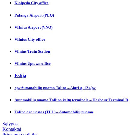
Klaipeda City officе
Palanga Аirport (PLQ)
VIInius Airport (VNO)
VIlnius City оffice
Vilnius Trаin Station
Vilnius Uptown officе
Estija
<p>Automobilių nuoma Taline – Ahtri g. 12</p>
Automobilių nuoma Tallina keltų terminale – Harbour Terminal D
Talino oro uostas (TLL) – Automobilių nuoma
Sąlygos
Kontaktai
Privatumo politika