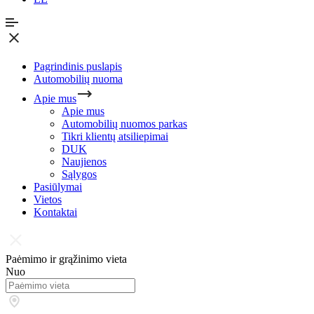
Pagrindinis puslapis
Automobilių nuoma
Apie mus
Apie mus
Automobilių nuomos parkas
Tikri klientų atsiliepimai
DUK
Naujienos
Sąlygos
Pasiūlymai
Vietos
Kontaktai
Paėmimo ir grąžinimo vieta
Nuo