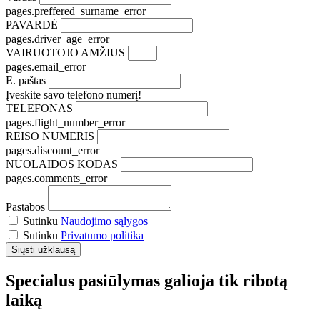
pages.preffered_surname_error
PAVARDĖ
pages.driver_age_error
VAIRUOTOJO AMŽIUS
pages.email_error
E. paštas
Įveskite savo telefono numerį!
TELEFONAS
pages.flight_number_error
REISO NUMERIS
pages.discount_error
NUOLAIDOS KODAS
pages.comments_error
Pastabos
Sutinku
Naudojimo sąlygos
Sutinku
Privatumo politika
Specialus pasiūlymas galioja tik ribotą
laiką