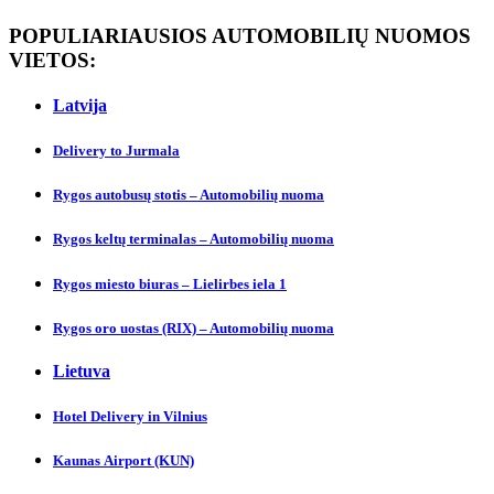
POPULIARIAUSIOS AUTOMOBILIŲ NUOMOS
VIETOS:
Latvija
Delivery to Jurmalа
Rygos autobusų stotis – Automobilių nuoma
Rygos keltų terminalas – Automobilių nuoma
Rygos miesto biuras – Lielirbes iela 1
Rygos oro uostas (RIX) – Automobilių nuoma
Lietuva
Hotel Delivery in Vilnіus
Kaunas Аirport (KUN)