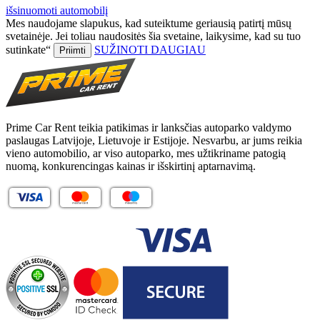
išsinuomoti automobilį
Mes naudojame slapukus, kad suteiktume geriausią patirtį mūsų
svetainėje. Jei toliau naudositės šia svetaine, laikysime, kad su tuo
sutinkate“
SUŽINOTI DAUGIAU
Priimti
Prime Car Rent teikia patikimas ir lanksčias autoparko valdymo
paslaugas Latvijoje, Lietuvoje ir Estijoje. Nesvarbu, ar jums reikia
vieno automobilio, ar viso autoparko, mes užtikriname patogią
nuomą, konkurencingas kainas ir išskirtinį aptarnavimą.