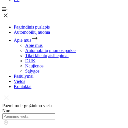
Pagrindinis puslapis
Automobilių nuoma
Apie mus
Apie mus
Automobilių nuomos parkas
Tikri klientų atsiliepimai
DUK
Naujienos
Sąlygos
Pasiūlymai
Vietos
Kontaktai
Paėmimo ir grąžinimo vieta
Nuo