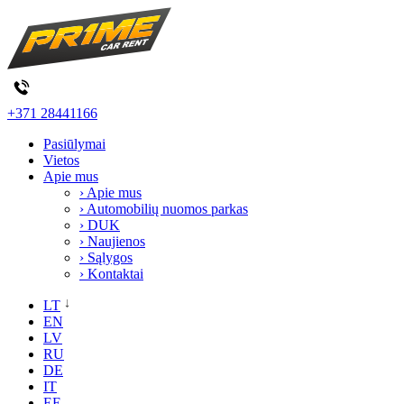
+371 28441166
Pasiūlymai
Vietos
Apie mus
› Apie mus
› Automobilių nuomos parkas
› DUK
› Naujienos
› Sąlygos
› Kontaktai
LT
EN
LV
RU
DE
IT
EE