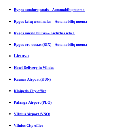
Rygos autobusų stotis – Automobilių nuoma
Rygos keltų terminalas – Automobilių nuoma
Rygos miesto biuras – Lielirbes iela 1
Rygos oro uostas (RIX) – Automobilių nuoma
Lietuva
Hotel Delivery in Vilnіus
Kaunas Аirport (KUN)
Klaipeda City officе
Palanga Аirport (PLQ)
VIInius Airport (VNO)
VIlnius City оffice