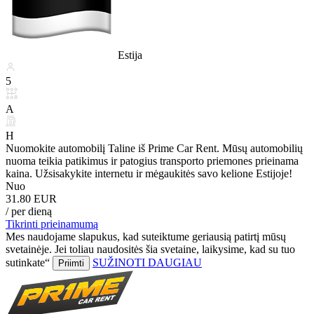
Estija
5
A
H
Nuomokite automobilį Taline iš Prime Car Rent. Mūsų automobilių
nuoma teikia patikimus ir patogius transporto priemones prieinama
kaina. Užsisakykite internetu ir mėgaukitės savo kelione Estijoje!
Nuo
31.80 EUR
/ per dieną
Tikrinti prieinamumą
Mes naudojame slapukus, kad suteiktume geriausią patirtį mūsų
svetainėje. Jei toliau naudositės šia svetaine, laikysime, kad su tuo
sutinkate“
SUŽINOTI DAUGIAU
Priimti