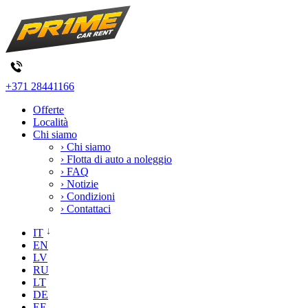
+371 28441166
Offerte
Località
Chi siamo
› Chi siamo
› Flotta di auto a noleggio
› FAQ
› Notizie
› Condizioni
› Contattaci
IT
EN
LV
RU
LT
DE
EE