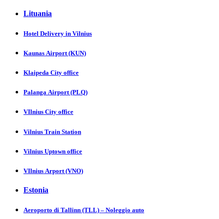
Lituania
Hotel Delivery in Vіlnіus
Kaunas Аіrport (KUN)
Klaipeda City offiсе
Palanga Аіrport (PLQ)
VIlnius City оfficе
Vilnius Trаin Stаtion
Vilnius Uptown оfficе
VIlnius Аrport (VNO)
Estonia
Aeroporto di Tallinn (TLL) – Noleggio auto