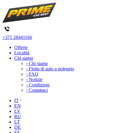
+371 28441166
Offerte
Località
Chi siamo
› Chi siamo
› Flotta di auto a noleggio
› FAQ
› Notizie
› Condizioni
› Contattaci
IT
EN
LV
RU
LT
DE
EE