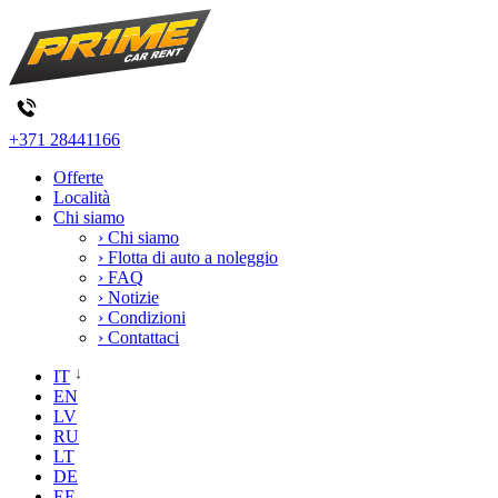
+371 28441166
Offerte
Località
Chi siamo
› Chi siamo
› Flotta di auto a noleggio
› FAQ
› Notizie
› Condizioni
› Contattaci
IT
EN
LV
RU
LT
DE
EE