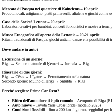
Mercato di Pasqua nel quartiere di Kalnciems – 19 aprile
Prodotti locali, artigianato, piatti primaverili, altalene e giochi con l
Casa della Società Lettone – 20 aprile
Laboratori creativi per bambini, concerti folkloristici e mostre a tema 
Museo Etnografico all'aperto della Lettonia – 20-21 aprile
Rituali tradizionali di Pasqua, giochi antichi, danze e la possibilità di
Dove andare in auto?
Escursione di un giorno:
Riga → Sentiero naturale di Ķemeri → Jurmala → Riga
Itinerario di due giorni:
Riga → Cēsis → Līgatne → Pernottamento nella natura
Secondo giorno: Mulino di Ieriķi → Sigulda → Riga
Perché scegliere Prime Car Rent?
Ritiro dell'auto dove ti è più comodo
– Aeroporto di Riga (RIX
Auto nuove
– Toyota Yaris Cross ibride (modello 2025)
Condizioni flessibili
– fino a 200 km al giorno, seggiolini per