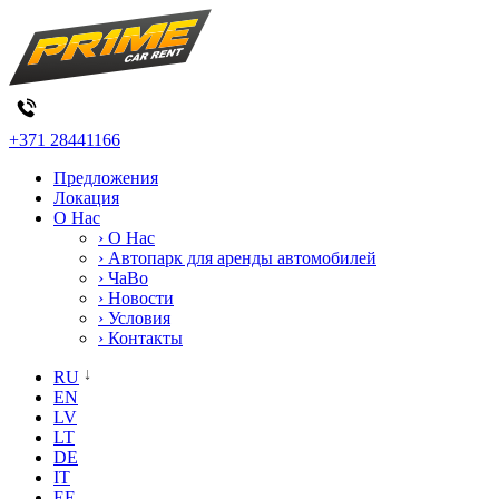
+371 28441166
Предложения
Локация
О Нас
› О Нас
› Автопарк для аренды автомобилей
› ЧаВо
› Новости
› Условия
› Контакты
RU
EN
LV
LT
DE
IT
EE