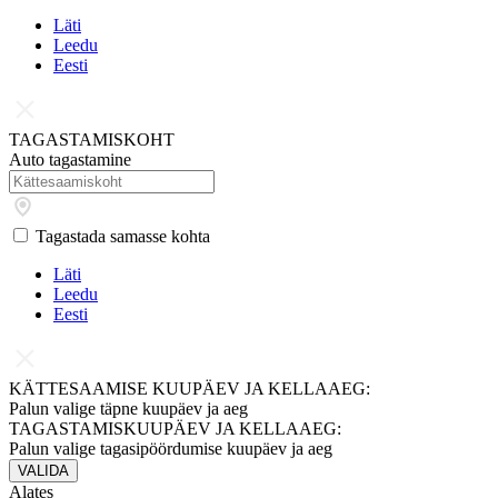
Läti
Leedu
Eesti
TAGASTAMISKOHT
Auto tagastamine
Tagastada samasse kohta
Läti
Leedu
Eesti
KÄTTESAAMISE KUUPÄEV JA KELLAAEG:
Palun valige täpne kuupäev ja aeg
TAGASTAMISKUUPÄEV JA KELLAAEG:
Palun valige tagasipöördumise kuupäev ja aeg
VALIDA
Alates