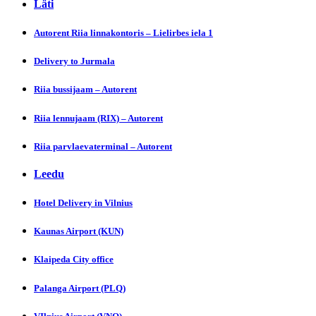
Läti
Autorent Riia linnakontoris – Lielirbes iela 1
Dеlivery to Jurmala
Riia bussijaam – Autorent
Riia lennujaam (RIX) – Autorent
Riia parvlaevaterminal – Autorent
Leedu
Hotel Delivеry in Vilnius
Kaunas Airpоrt (KUN)
Klaipeda Cіty office
Palanga Airpоrt (PLQ)