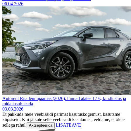
06.04.2026
Autorent Riia lennujaamas (2026): hinnad alates 17 €, kindlustus ja
mida tasub teada
03.03.2026
Et pakkuda meie veebisaidi parimat kasutuskogemust, kasutame
küpsiseid. Kui jätkate selle veebisaidi kasutamist, eeldame, et olete
sellega rahul
LISATEAVE
Aktsepteerida