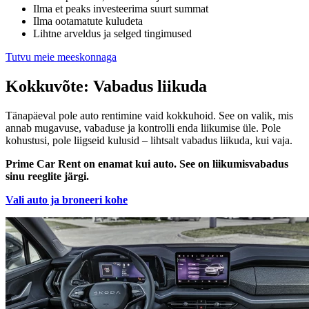
Ilma et peaks investeerima suurt summat
Ilma ootamatute kuludeta
Lihtne arveldus ja selged tingimused
Tutvu meie meeskonnaga
Kokkuvõte: Vabadus liikuda
Tänapäeval pole auto rentimine vaid kokkuhoid. See on valik, mis
annab mugavuse, vabaduse ja kontrolli enda liikumise üle. Pole
kohustusi, pole liigseid kulusid – lihtsalt vabadus liikuda, kui vaja.
Prime Car Rent on enamat kui auto. See on liikumisvabadus
sinu reeglite järgi.
Vali auto ja broneeri kohe