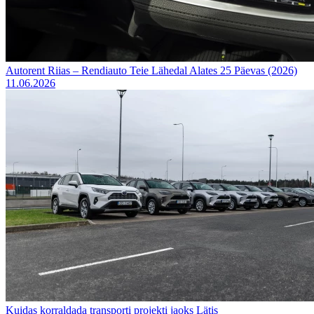
Autorent Riias – Rendiauto Teie Lähedal Alates 25 Päevas (2026)
11.06.2026
Kuidas korraldada transporti projekti jaoks Lätis