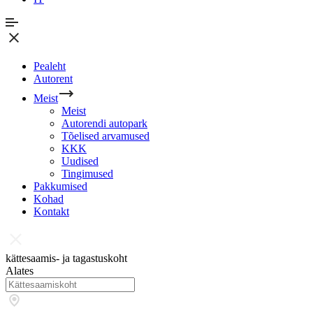
Pealeht
Autorent
Meist
Meist
Autorendi autopark
Tõelised arvamused
KKK
Uudised
Tingimused
Pakkumised
Kohad
Kontakt
kättesaamis- ja tagastuskoht
Alates