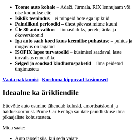
Toome auto kohale
– Ādaži, Jūrmala, RIX lennujaam või
otse koduukse ette
Isiklik teenindus
– ei mingeid bote ega üpikuid
Paindlikud perioodid
– ühest päevast mitme kuuni
Üle 80 auto valikus
– linnasõiduks, perele, äriks ja
ökoversioonid
Iga auto saab kord kuus keemilise puhastuse
– puhtus ja
mugavus on tagatud
ISOFIX lapse turvatoolid
– küsimisel saadaval, laste
turvalisus ennekõike
Selged ja soodsad kindlustuspaketid
– ilma peidetud
tingimusteta
Vaata pakkumisi
|
Korduma kippuvad küsimused
Ideaalne ka ärikliendile
Ettevõtte auto ostmine tähendab kulusid, amortisatsiooni ja
halduskoormust. Prime Car Rentiga säilitate paindlikkuse ilma
pikaajaliste kohustusteta.
Mida saate:
Auto täpselt siis, kui seda vajate