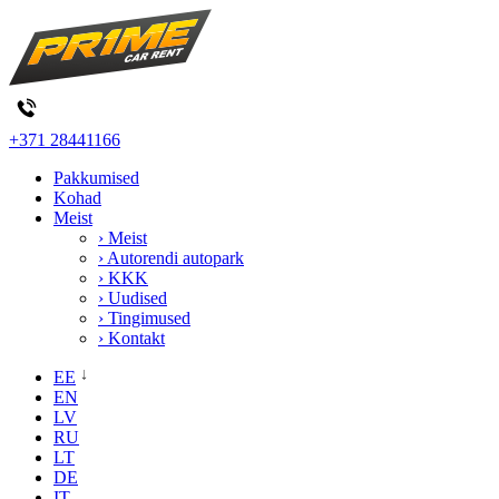
+371 28441166
Pakkumised
Kohad
Meist
› Meist
› Autorendi autopark
› KKK
› Uudised
› Tingimused
› Kontakt
EE
EN
LV
RU
LT
DE
IT