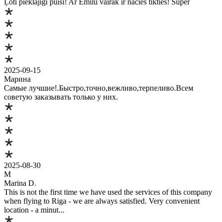
Ļoti pieklājīgi puiši! Ar Emīlu vairāk ir nācies tikties! Super
2025-09-15
Марина
Самые лучшие!.Быстро,точно,вежливо,терпеливо.Всем
советую заказывать только у них.
2025-08-30
M
Marina D.
This is not the first time we have used the services of this company
when flying to Riga - we are always satisfied. Very convenient
location - a minut...