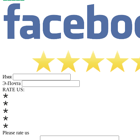
Имя
Э-Почта
RATE US:
Please rate us