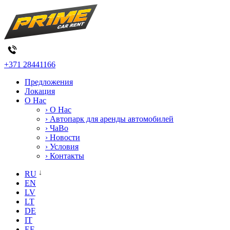
+371 28441166
Предложения
Локация
О Нас
› О Нас
› Автопарк для аренды автомобилей
› ЧаВо
› Новости
› Условия
› Контакты
RU
EN
LV
LT
DE
IT
EE