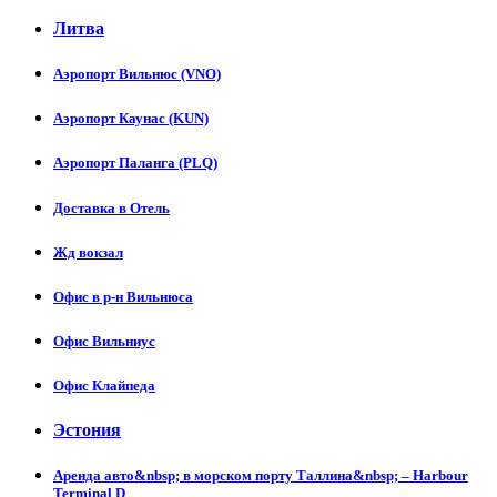
Литва
Аэропорт Вильнюс (VNO)
Аэропорт Каунас (KUN)
Аэропорт Паланга (PLQ)
Доставка в Отель
Жд вокзал
Офис в р-н Вильнюса
Офис Вильниус
Офис Клайпеда
Эстония
Аренда авто&nbsp; в морском порту Таллина&nbsp; – Harbour
Terminal D