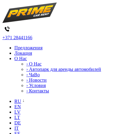
+371 28441166
Предложения
Локация
О Нас
› О Нас
› Автопарк для аренды автомобилей
› ЧаВо
› Новости
› Условия
› Контакты
RU
EN
LV
LT
DE
IT
EE