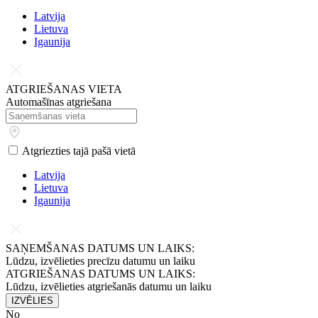
Latvijа
Lietuva
Igaunija
ATGRIEŠANAS VIETA
Automašīnas atgriešana
Atgriezties tajā pašā vietā
Latvijа
Lietuva
Igaunija
SAŅEMŠANAS DATUMS UN LAIKS:
Lūdzu, izvēlieties precīzu datumu un laiku
ATGRIEŠANAS DATUMS UN LAIKS:
Lūdzu, izvēlieties atgriešanās datumu un laiku
IZVĒLIES
No