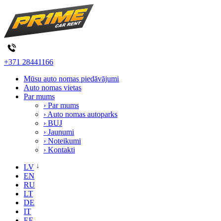
+371 28441166
Mūsu auto nomas piedāvājumi
Auto nomas vietas
Par mums
› Par mums
› Auto nomas autoparks
› BUJ
› Jaunumi
› Noteikumi
› Kontakti
LV
EN
RU
LT
DE
IT
EE