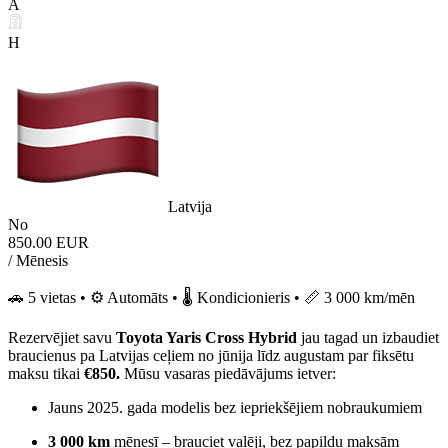
A
H
Latvija
No
850.00 EUR
/ Mēnesis
🚗 5 vietas • ⚙️ Automāts • 🌡️ Kondicionieris • 📏 3 000 km/mēn
Rezervējiet savu
Toyota Yaris Cross
Hybrid
jau tagad un izbaudiet
braucienus pa Latvijas ceļiem no jūnija līdz augustam par fiksētu
maksu tikai
€850.
Mūsu vasaras piedāvājums ietver:
Jauns 2025. gada modelis bez iepriekšējiem nobraukumiem
3 000 km
mēnesī – brauciet vaļēji, bez papildu maksām