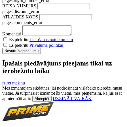
pages.flight_number_error
REISA NUMURS
pages.discount_error
ATLAIDES KODS
pages.comments_error
Komentāri
Es piekrītu
Lietošanas noteikumiem
Es piekrītu
Privātuma politikai
Īpašais piedāvājums pieejams tikai uz
ierobežotu laiku
izīrēt mašīnu
Mēs izmantojam sīkdatnes, lai nodrošinātu vislabāko pieredzi mūsu
vietnē. Ja turpināsiet izmantot šo vietni, mēs pieņemsim, ka jūs esat
apmierināti ar to
UZZINĀT VAIRĀK
Akceptēt