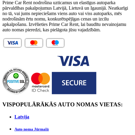
Prime Car Rent nodrošina uzticamus un elastīgus autoparka
pārvaldības pakalpojumus Latvijā, Lietuvā un Igaunijā. Neatkarīgi
no tā, vai jums nepieciešams viens auto vai viss autoparks, mēs
nodrošinām ērtu nomu, konkurētspējīgas cenas un izcilu
apkalpošanu. Izvēlieties Prime Car Rent, lai baudītu nevainojamu
auto nomas pieredzi, kas pielāgota jūsu vajadzībām.
VISPOPULĀRĀKĀS AUTO NOMAS VIETAS:
Latvijа
Auto noma Jūrmalā