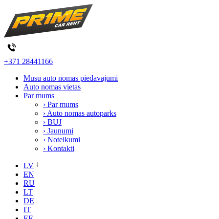
+371 28441166
Mūsu auto nomas piedāvājumi
Auto nomas vietas
Par mums
› Par mums
› Auto nomas autoparks
› BUJ
› Jaunumi
› Noteikumi
› Kontakti
LV
EN
RU
LT
DE
IT
EE