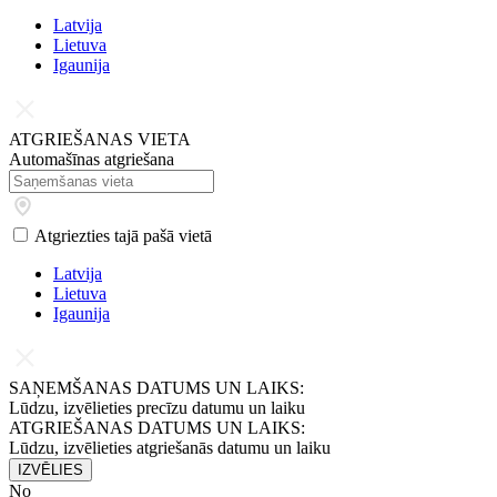
Latvijа
Lietuva
Igaunija
ATGRIEŠANAS VIETA
Automašīnas atgriešana
Atgriezties tajā pašā vietā
Latvijа
Lietuva
Igaunija
SAŅEMŠANAS DATUMS UN LAIKS:
Lūdzu, izvēlieties precīzu datumu un laiku
ATGRIEŠANAS DATUMS UN LAIKS:
Lūdzu, izvēlieties atgriešanās datumu un laiku
IZVĒLIES
No