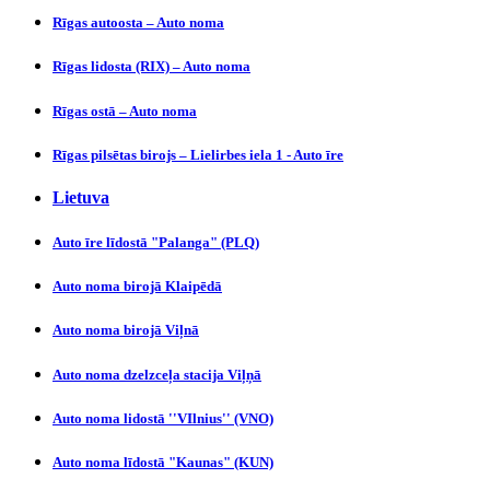
Rīgas autoosta – Auto noma
Rīgas lidosta (RIX) – Auto noma
Rīgas ostā – Auto noma
Rīgas pilsētas birojs – Lielirbes iela 1 - Auto īre
Lietuva
Auto īre līdostā "Palanga" (PLQ)
Auto noma birojā Klaipēdā
Auto noma birojā Viļnā
Auto noma dzelzceļa stacija Viļņā
Auto noma lidostā ''VIlnius'' (VNO)
Auto noma līdostā "Kaunas" (KUN)