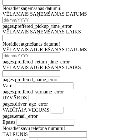
Norādiet saņemšanas datumu!
VĒLAMAIS SAŅEMŠANAS DATUMS
pages.preffered_pickup_time_error
VĒLAMAIS SAŅEMŠANAS LAIKS
Norādiet atgriešanas datumu!
VĒLAMAIS ATGRIEŠANAS DATUMS
pages.preffered_return_time_error
VĒLAMAIS ATGRIEŠANAS LAIKS
pages.preffered_name_error
Vārds
pages.preffered_surname_error
UZVĀRDS
pages.driver_age_error
VADĪTĀJA VECUMS
pages.email_error
Epasts
Norādiet savu telefona numuru!
TĀLRUNIS