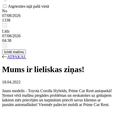
Atgriezties tajā pašā vietā
No
07/08/2026
1338
Līdz
07/08/2026
04:38
Izīrēt mašīnu
ATPAKAĻ
Mums ir lieliskas ziņas!
18.04.2022
Jauns modelis - Toyota Corolla Hybrids, Prime Car Rent autoparkā!
Ņemot vērā mašīnu piegādes problēmas un neskatoties uz grūtajiem
laikiem mēs priecējām un turpināsim priecēt savus klientus ar
jaunām automašīnām! Vienmēr palieciet mobili ar Prime Car Rent.