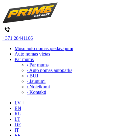
+371 28441166
Mūsu auto nomas piedāvājumi
Auto nomas vietas
Par mums
› Par mums
› Auto nomas autoparks
› BUJ
› Jaunumi
› Noteikumi
› Kontakti
LV
EN
RU
LT
DE
IT
EE