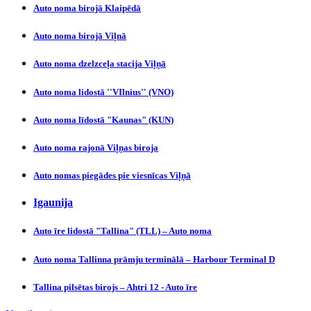
Auto noma birojā Klaipēdā
Auto noma birojā Viļnā
Auto noma dzelzceļa stacija Viļņā
Auto noma lidostā ''VIlnius'' (VNO)
Auto noma līdostā "Kaunas" (KUN)
Auto noma rajonā Viļņas biroja
Auto nomas piegādes pie viesnīcas Viļņā
Igaunija
Auto īre lidostā "Tallina" (TLL) – Auto noma
Auto noma Tallinna prāmju terminālā – Harbour Terminal D
Tallina pilsētas birojs – Ahtri 12 - Auto īre