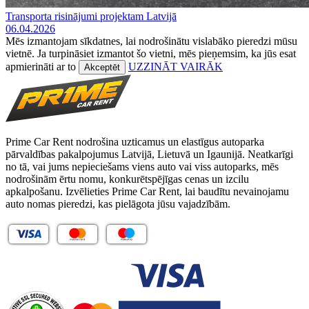
Transporta risinājumi projektam Latvijā
06.04.2026
Mēs izmantojam sīkdatnes, lai nodrošinātu vislabāko pieredzi mūsu
vietnē. Ja turpināsiet izmantot šo vietni, mēs pieņemsim, ka jūs esat
apmierināti ar to
UZZINĀT VAIRĀK
Akceptēt
Prime Car Rent nodrošina uzticamus un elastīgus autoparka
pārvaldības pakalpojumus Latvijā, Lietuvā un Igaunijā. Neatkarīgi
no tā, vai jums nepieciešams viens auto vai viss autoparks, mēs
nodrošinām ērtu nomu, konkurētspējīgas cenas un izcilu
apkalpošanu. Izvēlieties Prime Car Rent, lai baudītu nevainojamu
auto nomas pieredzi, kas pielāgota jūsu vajadzībām.