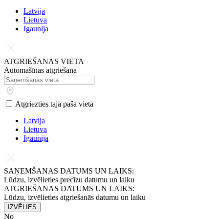
Latvijа
Lietuva
Igaunija
ATGRIEŠANAS VIETA
Automašīnas atgriešana
Atgriezties tajā pašā vietā
Latvijа
Lietuva
Igaunija
SAŅEMŠANAS DATUMS UN LAIKS:
Lūdzu, izvēlieties precīzu datumu un laiku
ATGRIEŠANAS DATUMS UN LAIKS:
Lūdzu, izvēlieties atgriešanās datumu un laiku
IZVĒLIES
No