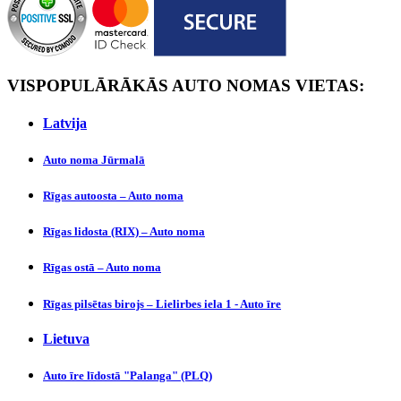
VISPOPULĀRĀKĀS AUTO NOMAS VIETAS:
Latvijа
Auto noma Jūrmalā
Rīgas autoosta – Auto noma
Rīgas lidosta (RIX) – Auto noma
Rīgas ostā – Auto noma
Rīgas pilsētas birojs – Lielirbes iela 1 - Auto īre
Lietuva
Auto īre līdostā "Palanga" (PLQ)