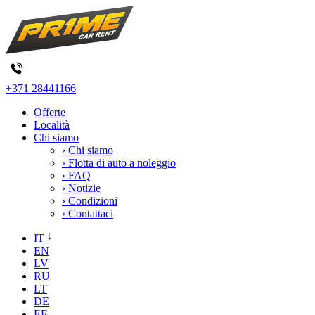
+371 28441166
Offerte
Località
Chi siamo
› Chi siamo
› Flotta di auto a noleggio
› FAQ
› Notizie
› Condizioni
› Contattaci
IT
EN
LV
RU
LT
DE
EE