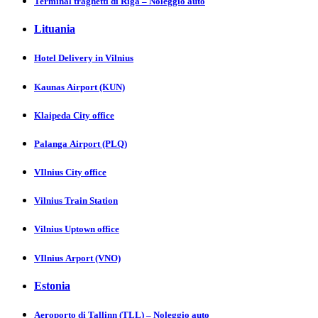
Terminal traghetti di Riga – Noleggio auto
Lituania
Hotel Delivery in Vіlnіus
Kaunas Аіrport (KUN)
Klaipeda City offiсе
Palanga Аіrport (PLQ)
VIlnius City оfficе
Vilnius Trаin Stаtion
Vilnius Uptown оfficе
VIlnius Аrport (VNO)
Estonia
Aeroporto di Tallinn (TLL) – Noleggio auto