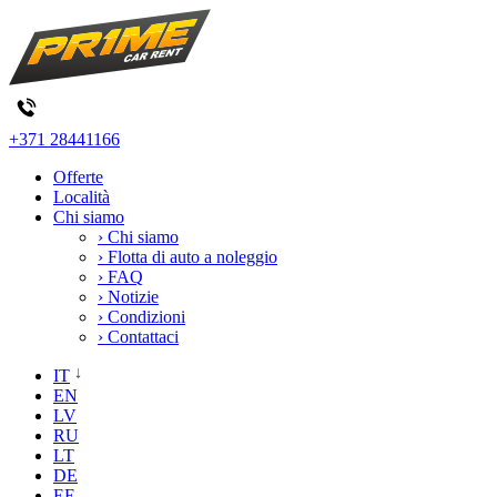
+371 28441166
Offerte
Località
Chi siamo
› Chi siamo
› Flotta di auto a noleggio
› FAQ
› Notizie
› Condizioni
› Contattaci
IT
EN
LV
RU
LT
DE
EE