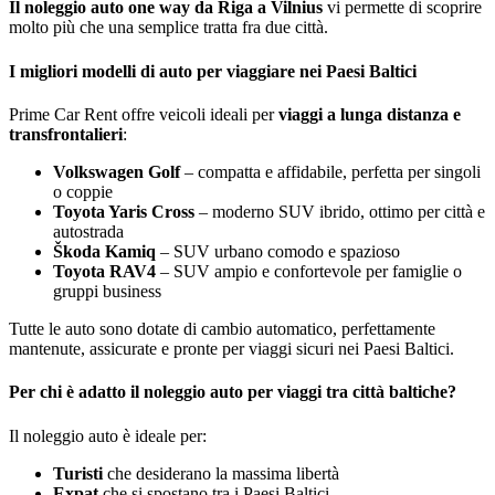
Il noleggio auto one way da Riga a Vilnius
vi permette di scoprire
molto più che una semplice tratta fra due città.
I migliori modelli di auto per viaggiare nei Paesi Baltici
Prime Car Rent offre veicoli ideali per
viaggi a lunga distanza e
transfrontalieri
:
Volkswagen Golf
– compatta e affidabile, perfetta per singoli
o coppie
Toyota Yaris Cross
– moderno SUV ibrido, ottimo per città e
autostrada
Škoda Kamiq
– SUV urbano comodo e spazioso
Toyota RAV4
– SUV ampio e confortevole per famiglie o
gruppi business
Tutte le auto sono dotate di cambio automatico, perfettamente
mantenute, assicurate e pronte per viaggi sicuri nei Paesi Baltici.
Per chi è adatto il noleggio auto per viaggi tra città baltiche?
Il noleggio auto è ideale per:
Turisti
che desiderano la massima libertà
Expat
che si spostano tra i Paesi Baltici