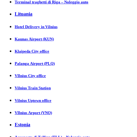
Terminal traghetti di Riga – Noleggio auto
Lituania
Hotel Delivery in Vіlnіus
Kaunas Аіrport (KUN)
Klaipeda City offiсе
Palanga Аіrport (PLQ)
VIlnius City оfficе
Vilnius Trаin Stаtion
Vilnius Uptown оfficе
VIlnius Аrport (VNO)
Estonia