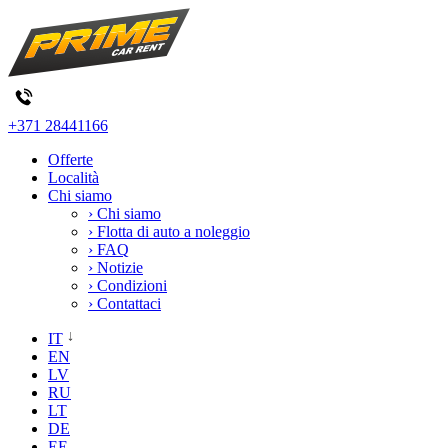
+371 28441166
Offerte
Località
Chi siamo
› Chi siamo
› Flotta di auto a noleggio
› FAQ
› Notizie
› Condizioni
› Contattaci
IT
EN
LV
RU
LT
DE
EE