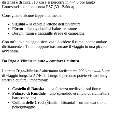
distanza è di circa 310 km e si percorre in 4–4,5 ore lungo
l’autostrada ben mantenuta E67 (Via Baltica).
Consigliamo alcune tappe intermedie:
Sigulda
– la capitale lettone dell'avventura
Pärnu
– famosa località balneare estone
Boschi, fiumi e tranquille strade di campagna
Con un'auto a noleggio siete voi a decidere il ritmo: potete andare
direttamente a Tallinn oppure trasformare il viaggio in una piccola
avventura.
Da Riga a Vilnius in auto – comfort e cultura
La tratta
Riga–Vilnius
è altrettanto facile: circa 290 km e 4–4,5 ore
di viaggio lungo la A7/E67. Lungo il percorso potete visitare luoghi
storici e culturali imperdibili:
Castello di Bauska
– una fortezza medievale sul fiume
Palazzo di Rundāle
– uno splendido esempio di architettura
barocca baltica
Collina delle Croci
(Šiauliai, Lituania) – un famoso sito di
pellegrinaggio