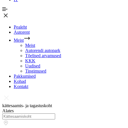
Pealeht
Autorent
Meist
Meist
Autorendi autopark
Tõelised arvamused
KKK
Uudised
Tingimused
Pakkumised
Kohad
Kontakt
kättesaamis- ja tagastuskoht
Alates