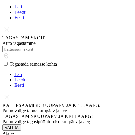
Läti
Leedu
Eesti
TAGASTAMISKOHT
Auto tagastamine
Tagastada samasse kohta
Läti
Leedu
Eesti
KÄTTESAAMISE KUUPÄEV JA KELLAAEG:
Palun valige täpne kuupäev ja aeg
TAGASTAMISKUUPÄEV JA KELLAAEG:
Palun valige tagasipöördumise kuupäev ja aeg
VALIDA
Alates