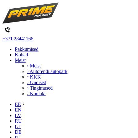
+371 28441166
Pakkumised
Kohad
Meist
› Meist
› Autorendi autopark
› KKK
› Uudised
› Tingimused
› Kontakt
EE
EN
LV
RU
LT
DE
IT