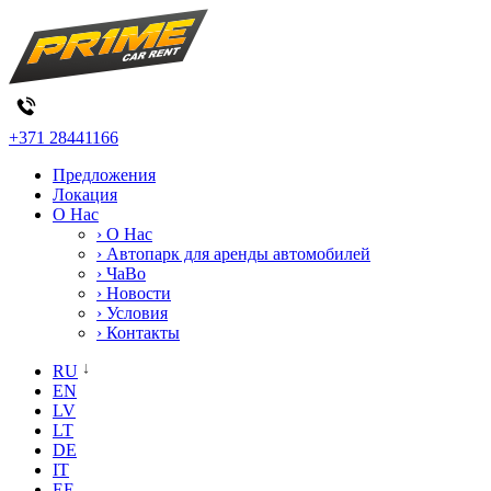
+371 28441166
Предложения
Локация
О Нас
› О Нас
› Автопарк для аренды автомобилей
› ЧаВо
› Новости
› Условия
› Контакты
RU
EN
LV
LT
DE
IT
EE