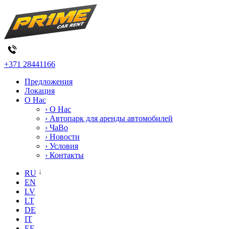
+371 28441166
Предложения
Локация
О Нас
› О Нас
› Автопарк для аренды автомобилей
› ЧаВо
› Новости
› Условия
› Контакты
RU
EN
LV
LT
DE
IT
EE