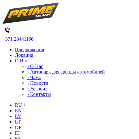
+371 28441166
Предложения
Локация
О Нас
› О Нас
› Автопарк для аренды автомобилей
› ЧаВо
› Новости
› Условия
› Контакты
RU
EN
LV
LT
DE
IT
EE