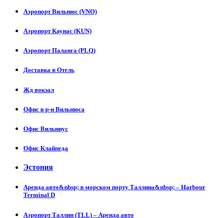
Аэропорт Вильнюс (VNO)
Аэропорт Каунас (KUN)
Аэропорт Паланга (PLQ)
Доставка в Отель
Жд вокзал
Офис в р-н Вильнюса
Офис Вильниус
Офис Клайпеда
Эстония
Аренда авто&nbsp; в морском порту Таллина&nbsp; – Harbour
Terminal D
Аэропорт Таллин (TLL) – Аренда авто