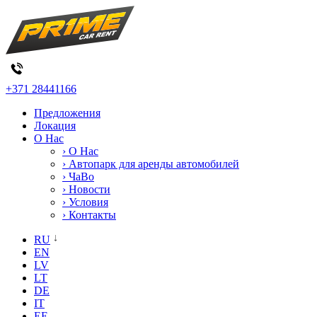
+371 28441166
Предложения
Локация
О Нас
› О Нас
› Автопарк для аренды автомобилей
› ЧаВо
› Новости
› Условия
› Контакты
RU
EN
LV
LT
DE
IT
EE