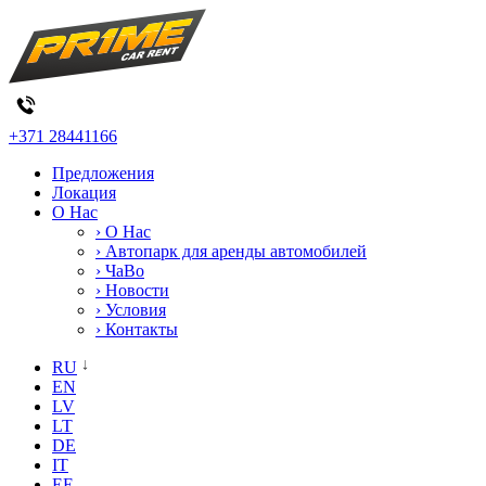
+371 28441166
Предложения
Локация
О Нас
› О Нас
› Автопарк для аренды автомобилей
› ЧаВо
› Новости
› Условия
› Контакты
RU
EN
LV
LT
DE
IT
EE