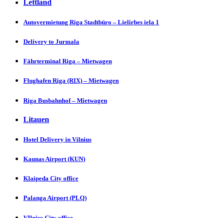
Lettland
Autovermietung Riga Stadtbüro – Lielirbes iela 1
Delivery to Jurmаlа
Fährterminal Riga – Mietwagen
Flughafen Riga (RIX) – Mietwagen
Riga Busbahnhof – Mietwagen
Litauen
Hotel Delivery in Vіlnius
Kaunas Aіrport (KUN)
Klaipeda City offіcе
Palanga Aіrport (PLQ)
VIlnius City officе