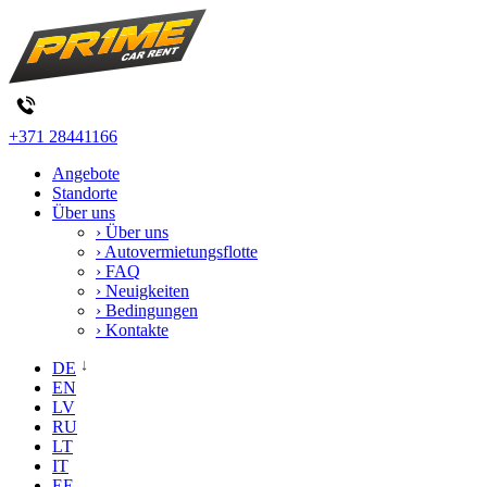
+371 28441166
Angebote
Standorte
Über uns
› Über uns
› Autovermietungsflotte
› FAQ
› Neuigkeiten
› Bedingungen
› Kontakte
DE
EN
LV
RU
LT
IT
EE