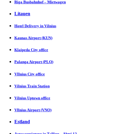
Riga Busbahnhof – Mietwagen
Litauen
Hotel Delivery in Vіlnius
Kaunas Aіrport (KUN)
Klaipeda City offіcе
Palanga Aіrport (PLQ)
VIlnius City officе
Vilnius Train Stаtion
Vilnius Uptown оffice
Vllnius Airport (VNO)
Estland
Autovermietung in Tallinn – Ahtri 12