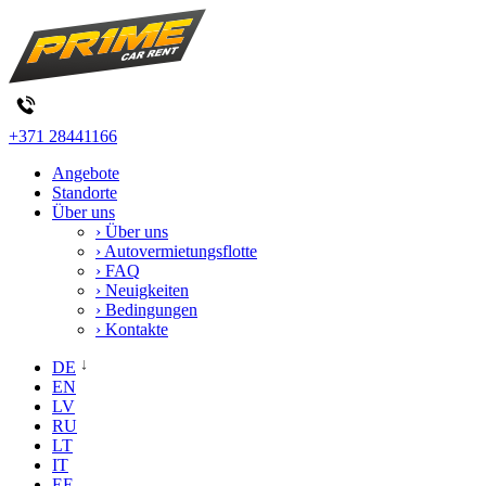
+371 28441166
Angebote
Standorte
Über uns
› Über uns
› Autovermietungsflotte
› FAQ
› Neuigkeiten
› Bedingungen
› Kontakte
DE
EN
LV
RU
LT
IT
EE